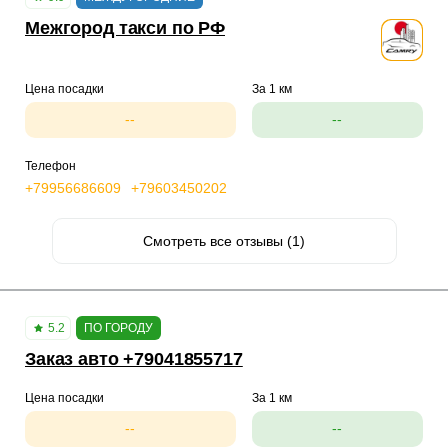
Межгород такси по РФ
Цена посадки
За 1 км
--
--
Телефон
+79956686609
+79603450202
Смотреть все отзывы (1)
5.2
ПО ГОРОДУ
Заказ авто +79041855717
Цена посадки
За 1 км
--
--