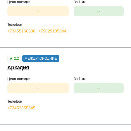
Цена посадки
За 1 км
--
--
Телефон
+73455166300
+79829195844
2.2
МЕЖДУГОРОДНИЕ
Аркадия
Цена посадки
За 1 км
--
--
Телефон
+73452555545