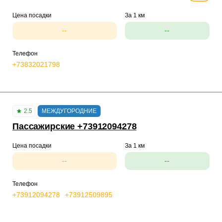
Цена посадки
За 1 км
--
--
Телефон
+73832021798
2.5
МЕЖДУГОРОДНИЕ
Пассажирские +73912094278
Цена посадки
За 1 км
--
--
Телефон
+73912094278
+73912509895