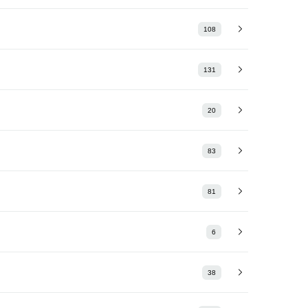
108
131
20
83
81
6
38