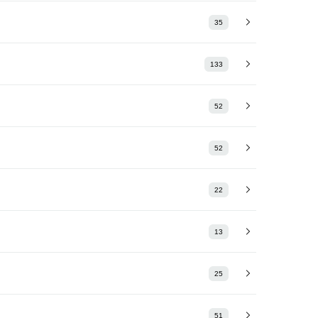
35
133
52
52
22
13
25
51