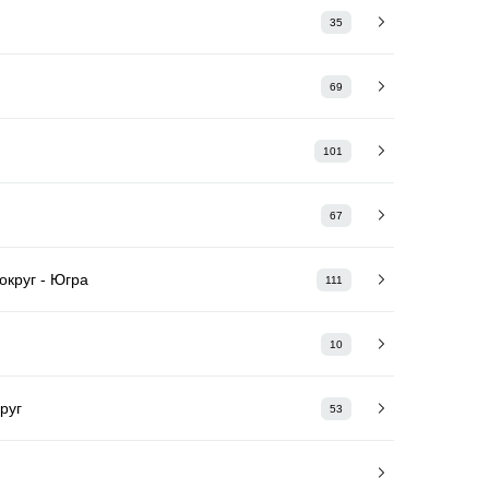
35
69
101
67
круг - Югра
111
10
руг
53