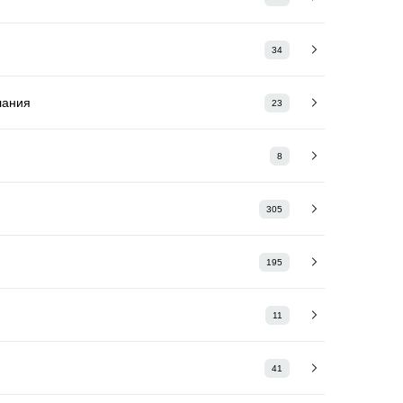
34
лания
23
8
305
195
11
41