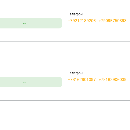
Телефон
+79212189206
+79095750393
--
Телефон
+78162901097
+78162906039
--