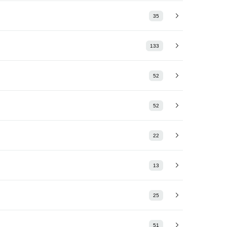
35
133
52
52
22
13
25
51