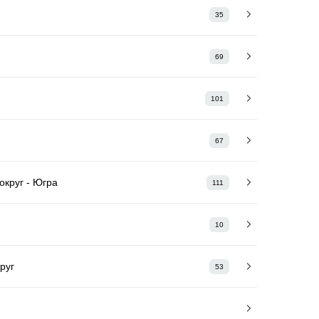
35
69
101
67
круг - Югра
111
10
руг
53