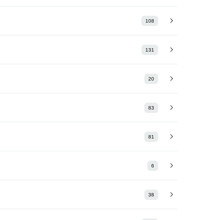
108
131
20
83
81
6
38