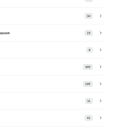
34
лания
23
8
305
195
11
41