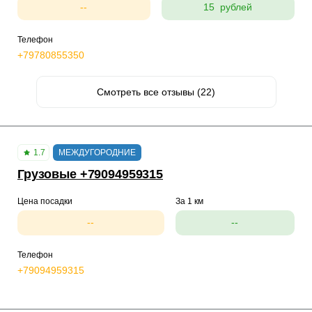
--
15 рублей
Телефон
+79780855350
Смотреть все отзывы (22)
1.7
МЕЖДУГОРОДНИЕ
Грузовые +79094959315
Цена посадки
За 1 км
--
--
Телефон
+79094959315