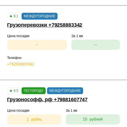
6.1
МЕЖДУГОРОДНИЕ
Грузоперевозки +79258883342
Цена посадки
За 1 км
--
--
Телефон
+79258883342
8.5
ПО ГОРОДУ
МЕЖДУГОРОДНИЕ
Грузонософф. рф +79881607747
Цена посадки
За 1 км
1 рубль
15 рублей