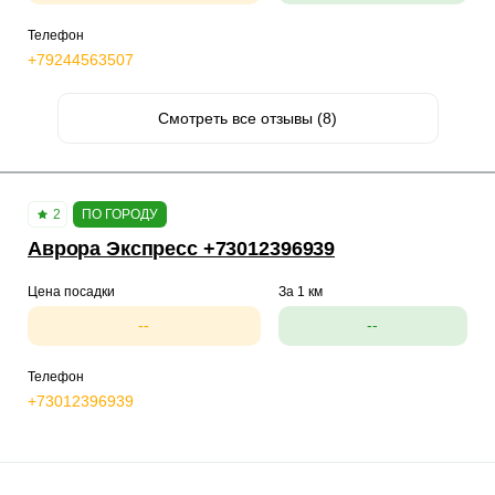
Телефон
+79244563507
Смотреть все отзывы (8)
2
ПО ГОРОДУ
Аврора Экспресс +73012396939
Цена посадки
За 1 км
--
--
Телефон
+73012396939