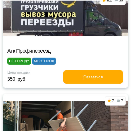
8.2
39
Атк Профипереезд
ПО ГОРОДУ
МЕЖГОРОД
Цена посадки
Связаться
350 руб
7
7