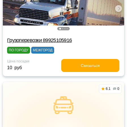
Грузоперевозки 89925105916
ПО ГОРОДУ
МЕЖГОРОД
Цена посадки
Связаться
10 руб
6.1
0