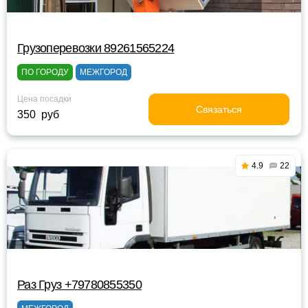
Грузоперевозки 89261565224
ПО ГОРОДУ
МЕЖГОРОД
Цена посадки
Связаться
350 руб
4.9
22
Раз Груз +79780855350