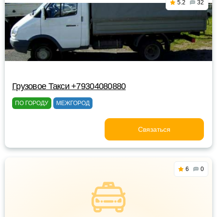
5.2
32
Грузовое Такси +79304080880
ПО ГОРОДУ
МЕЖГОРОД
Связаться
6
0