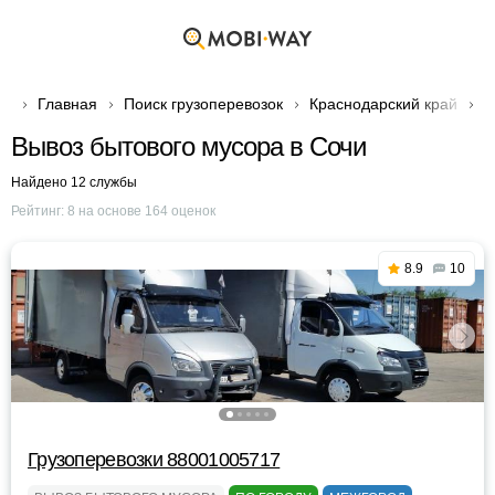
Главная
Поиск грузоперевозок
Краснодарский край
Г
Вывоз бытового мусора в Сочи
Найдено 12 службы
Рейтинг:
8
на основе
164
оценок
8.9
10
Грузоперевозки 88001005717