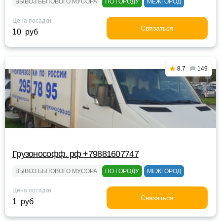
ВЫВОЗ БЫТОВОГО МУСОРА
ПО ГОРОДУ
МЕЖГОРОД
Цена посадки
Связаться
10 руб
8.7
149
Грузонософф. рф +79881607747
ВЫВОЗ БЫТОВОГО МУСОРА
ПО ГОРОДУ
МЕЖГОРОД
Цена посадки
Связаться
1 руб