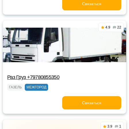
Связаться
4.9
22
Раз Груз +79780855350
ГАЗЕЛЬ
МЕЖГОРОД
Связаться
3.9
1