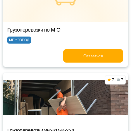
Грузоперевозки по М О
МЕЖГОРОД
Связаться
7
7
Грузоперевозки 89261565224