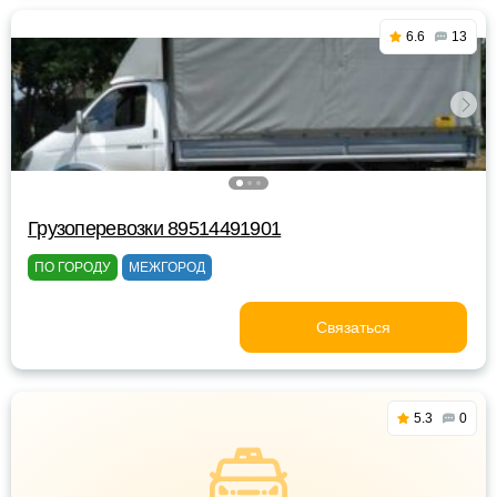
6.6
13
Грузоперевозки 89514491901
ПО ГОРОДУ
МЕЖГОРОД
Связаться
5.3
0