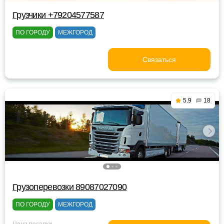
Грузчики +79204577587
ПО ГОРОДУ
МЕЖГОРОД
Связаться
5.9
18
Грузоперевозки 89087027090
ПО ГОРОДУ
МЕЖГОРОД