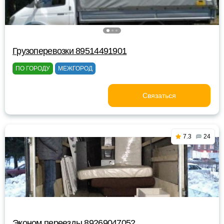
Грузоперевозки 89514491901
ПО ГОРОДУ
МЕЖГОРОД
Связаться
7.3
24
Эконом переезды 89269047052