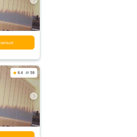
заться
6.4
59