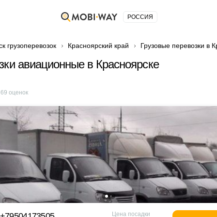
РОССИЯ
ск грузоперевозок
Красноярский край
Грузовые перевозки в 
зки авиационные в Красноярске
е
69
оценок
Цена посадки
 +79504173505