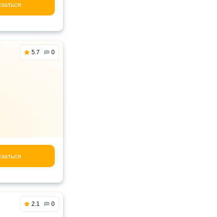
заться
5.7
0
заться
2.1
0