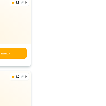
4.1
0
заться
3.9
0