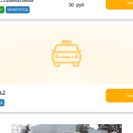
Свя
30 руб
ДУ
МЕЖГОРОД
а 2
Свя
ОД