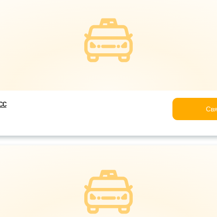
сс
Свя