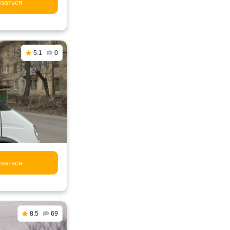
заться
5.1
0
заться
8.5
69