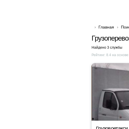
Главная
Пои
Грузоперево
Найдено 3 службы
Рейтинг:
8.4
на основ
Грузовоетакси