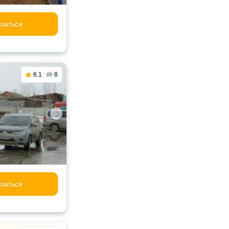
заться
6.1
8
заться