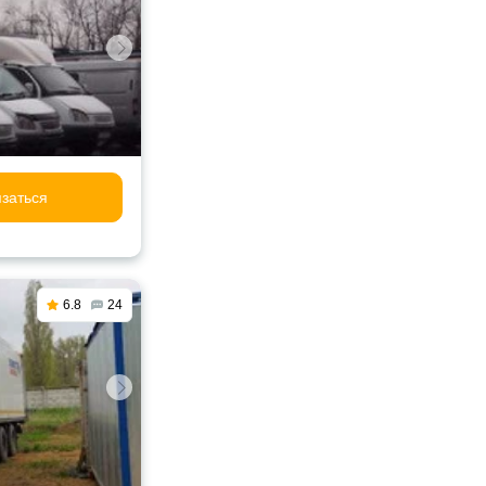
заться
6.8
24