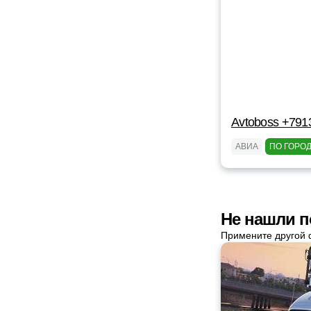
Avtoboss +791
АВИА
ПО ГОРО
Не нашли п
Примените другой 