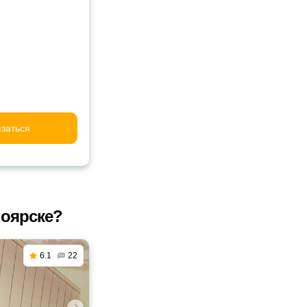
заться
ноярске?
6.1
22