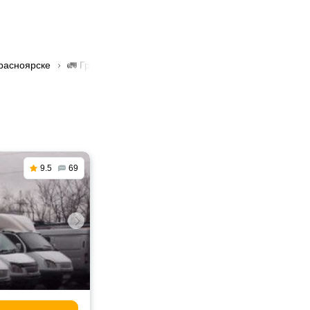
Красноярске
🚛 Грузоперевозки авиационные в Красноярске
9.5
69