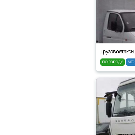
Грузовоетакси
ПО ГОРОДУ
МЕ