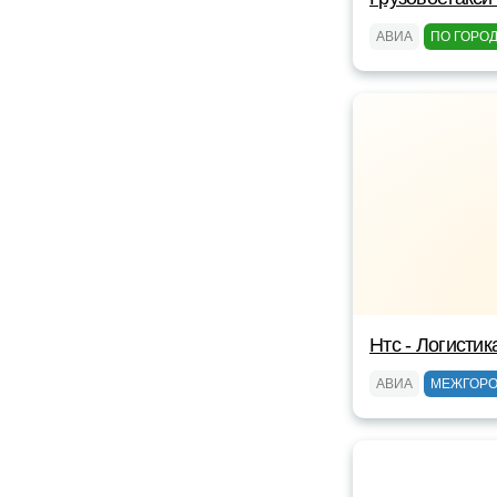
АВИА
ПО ГОРО
Нтс - Логистик
АВИА
МЕЖГОР