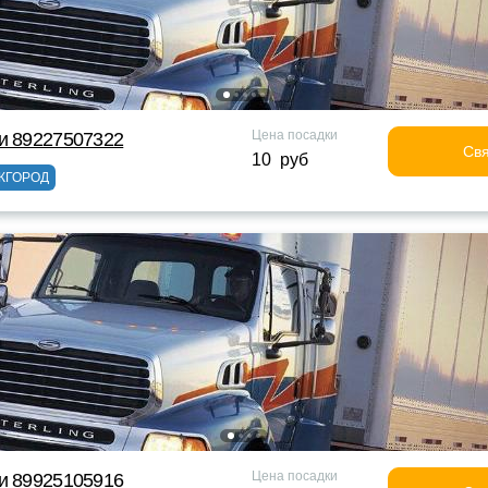
Цена посадки
и 89227507322
Свя
10 руб
ЖГОРОД
Цена посадки
и 89925105916