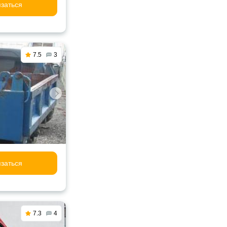
заться
7.5
3
заться
7.3
4