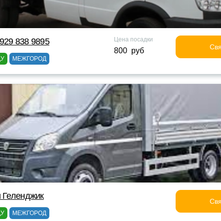
Цена посадки
929 838 9895
Свя
800 руб
ДУ
МЕЖГОРОД
и Геленджик
Свя
ДУ
МЕЖГОРОД