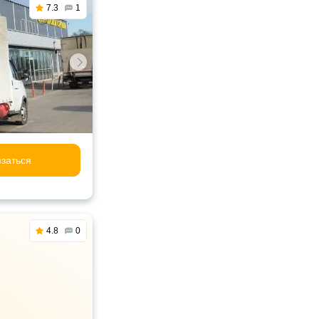
7.3
1
заться
4.8
0