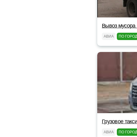
Вывоз мусора 
АВИА
ПО ГОРО
Грузовое такс
АВИА
ПО ГОРО