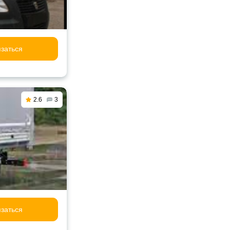
заться
2.6
3
заться