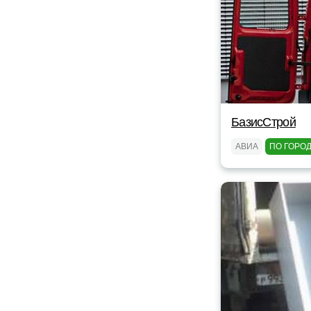
БазисСтрой
АВИА
ПО ГОРО