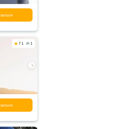
заться
7.1
1
заться