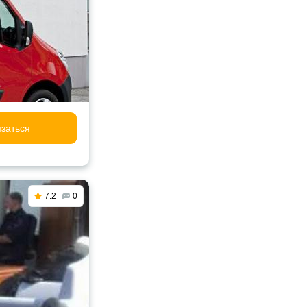
заться
7.2
0