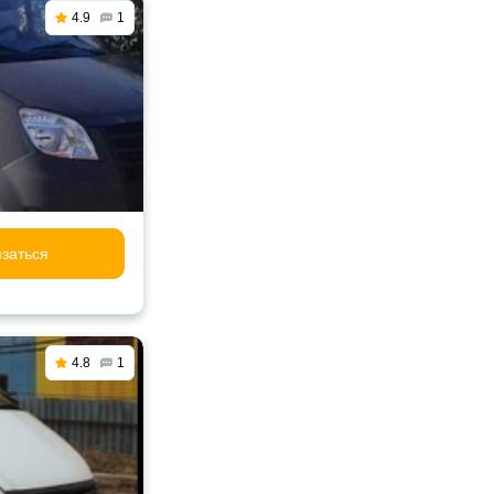
4.9
1
заться
4.8
1