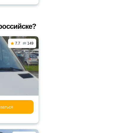
российске?
7.7
149
заться