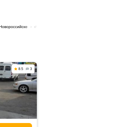
 Новороссийске
🚛 Грузоперевозки авиационные в Новороссийск
8.5
3