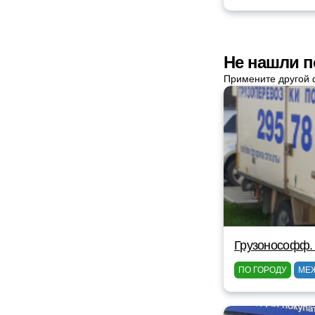
Не нашли п
Примените другой 
Грузонософф.
ПО ГОРОДУ
МЕ