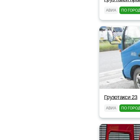
АВИА
ПО ГОРО
Грузотакси 23
АВИА
ПО ГОРО