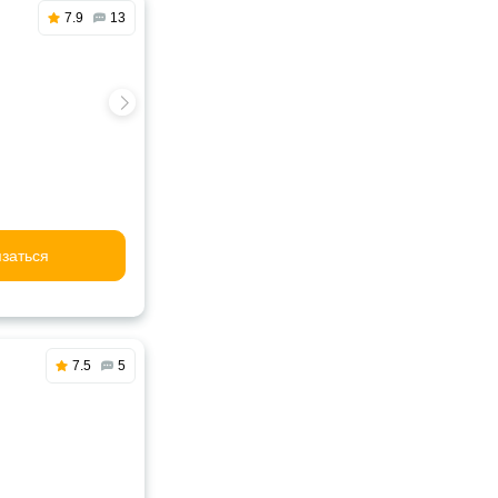
7.9
13
заться
7.5
5