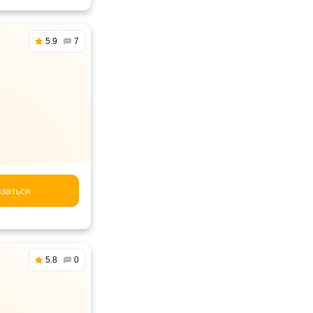
5.9
7
заться
5.8
0