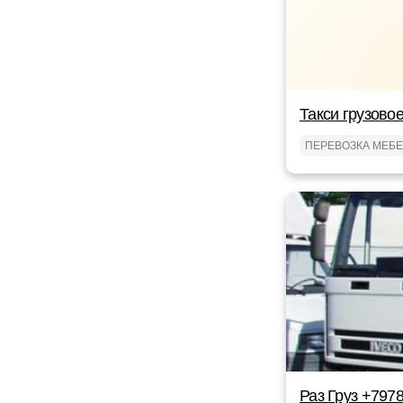
Такси грузово
ПЕРЕВОЗКА МЕБ
Раз Груз +797