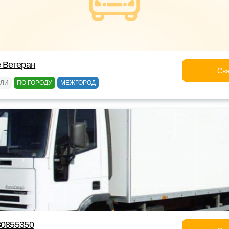
е Ветеран
Свя
ЕЛИ
ПО ГОРОДУ
МЕЖГОРОД
80855350