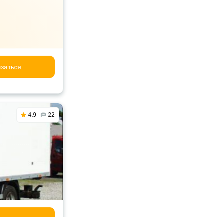
заться
4.9
22