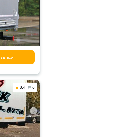
заться
8.4
6