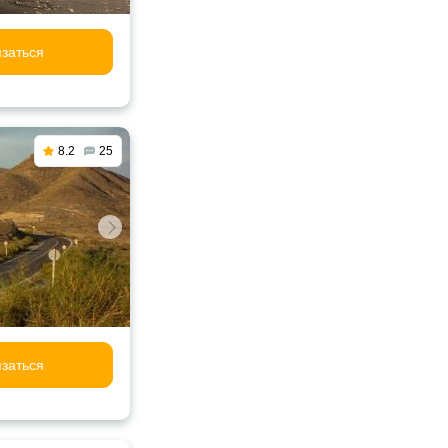
заться
8.2
25
заться