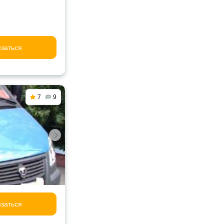
заться
7
9
заться