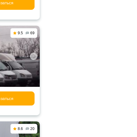
заться
9.5
69
заться
8.6
20