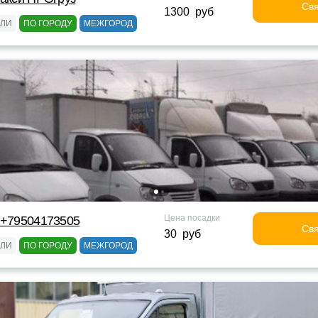
Свя
1300 руб
ЕЛИ
ПО ГОРОДУ
МЕЖГОРОД
Цена посадки
 +79504173505
Свя
30 руб
ЕЛИ
ПО ГОРОДУ
МЕЖГОРОД