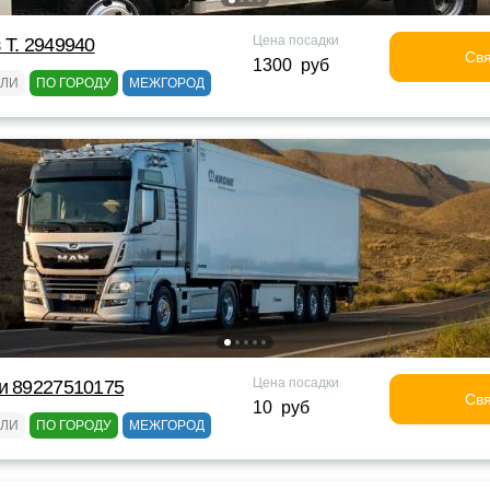
Цена посадки
 Т. 2949940
Свя
1300 руб
ЕЛИ
ПО ГОРОДУ
МЕЖГОРОД
Цена посадки
и 89227510175
Свя
10 руб
ЕЛИ
ПО ГОРОДУ
МЕЖГОРОД