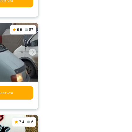
заться
9.9
57
заться
7.4
6