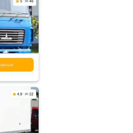
5
46
заться
4.9
22