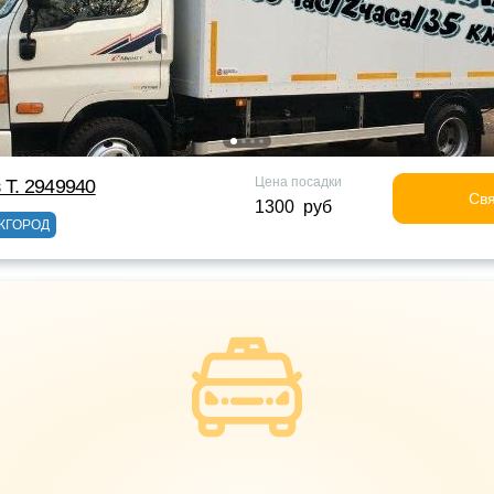
Цена посадки
 Т. 2949940
Свя
1300 руб
ЖГОРОД