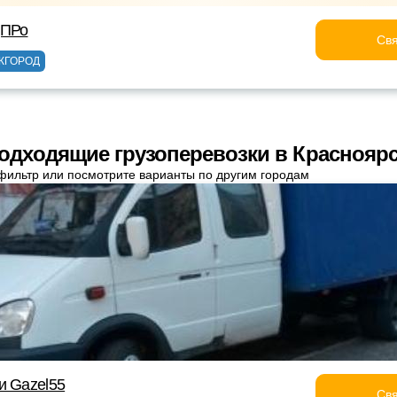
дПРо
Свя
ЖГОРОД
одходящие грузоперевозки в Краснояр
фильтр или посмотрите варианты по другим городам
и Gazel55
Свя