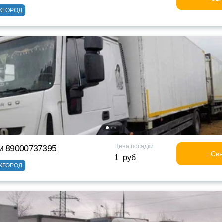
ЖГОРОД
Цена посадки
и 89000737395
Свя
1 руб
ЖГОРОД