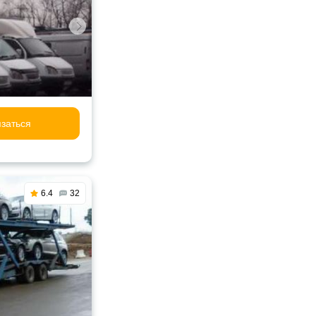
заться
6.4
32