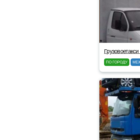
Грузовоетакси
ПО ГОРОДУ
МЕ