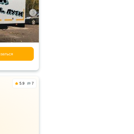
заться
5.9
7