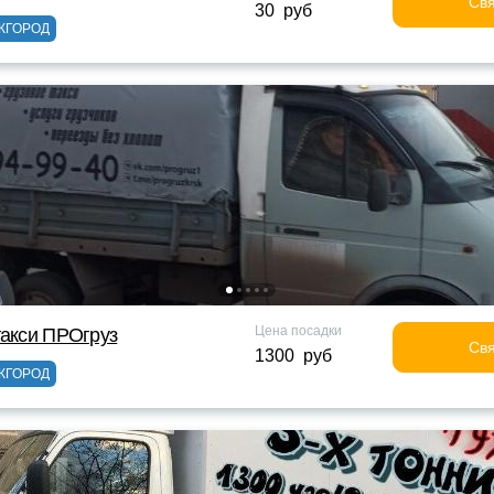
Свя
30 руб
ЖГОРОД
Цена посадки
такси ПРОгруз
Свя
1300 руб
ЖГОРОД