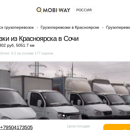
РОССИЯ
ск грузоперевозок
Грузоперевозки в Красноярске
Грузоперево
зки из Красноярска в Сочи
802 руб
,
5051.7 км
ейтинг:
9.2
на основе
177
оценок
Цена посадки
 +79504173505