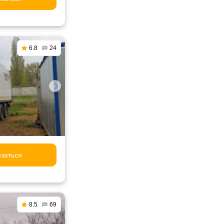
6.8
24
заться
8.5
69