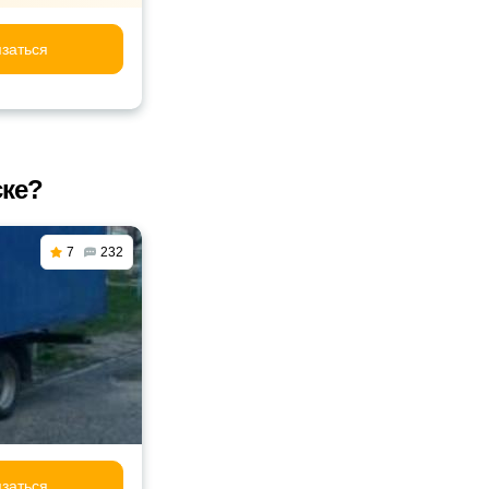
заться
ске?
7
232
заться