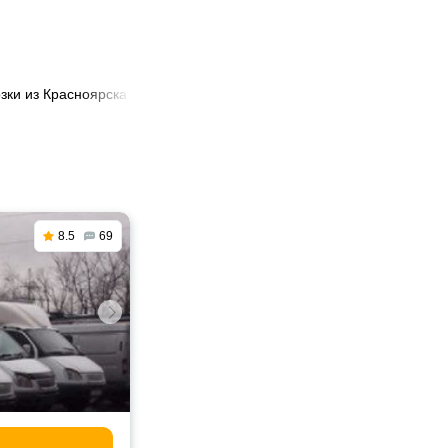
зки из Красноярска в Сочи
8.5
69