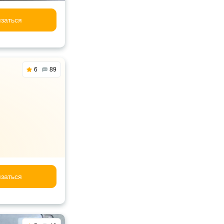
заться
6
89
заться