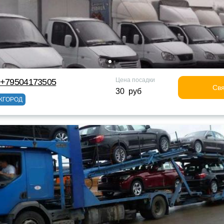
Цена посадки
 +79504173505
Свя
30 руб
ЖГОРОД