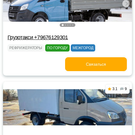
Грузотакси +79676129301
РЕФРИЖЕРАТОРЫ
ПО ГОРОДУ
МЕЖГОРОД
Связаться
3.1
9