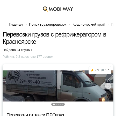
Главная
Поиск грузоперевозок
Красноярский край
Гр
Перевозки грузов с рефрижератором в
Красноярске
Найдено 24 службы
Рейтинг:
9.2
на основе
177
оценок
9.9
57
Перевозки от такси ПРОгруз