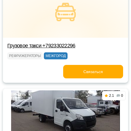
Грузовое такси +79233022296
РЕФРИЖЕРАТОРЫ
МЕЖГОРОД
Связаться
2.1
0