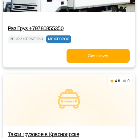
Раз Груз +79780855350
РЕФРИЖЕРАТОРЫ
МЕЖГОРОД
Связаться
4.8
0
Такси грузовое в Красноярске