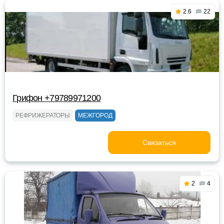
2.6
22
Грифон +79789971200
РЕФРИЖЕРАТОРЫ
МЕЖГОРОД
Связаться
2
4