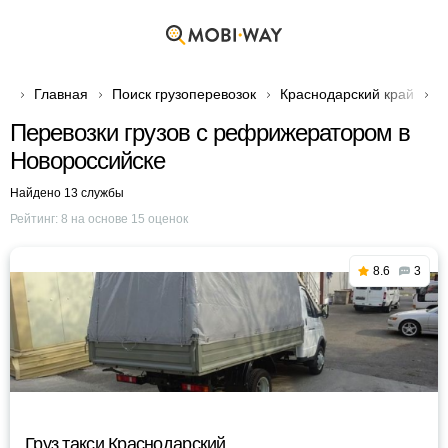
Главная
Поиск грузоперевозок
Краснодарский край
Г
Перевозки грузов с рефрижератором в
Новороссийске
Найдено 13 службы
Рейтинг:
8
на основе
15
оценок
8.6
3
Груз такси Краснодарский