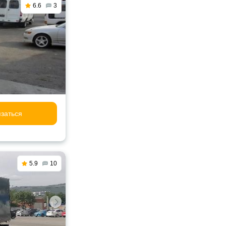
6.6
3
заться
5.9
10