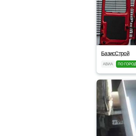
БазисСтрой
АВИА
ПО ГОРО