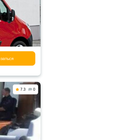
заться
7.3
0