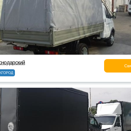
аснодарский
Свя
ЖГОРОД