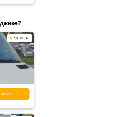
нджике?
7.8
149
заться