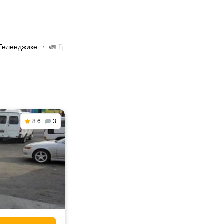
 Геленджике
🚛 Грузоперевозки авиационные в Геленджике
8.6
3