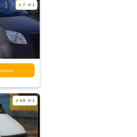
7
1
заться
4.9
1