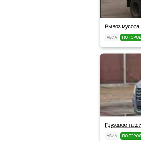
Вывоз мусора 
АВИА
ПО ГОРО
Грузовое такс
АВИА
ПО ГОРО