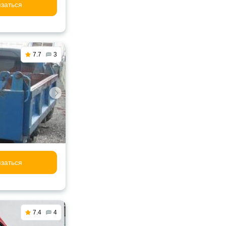
заться
7.7
3
заться
7.4
4