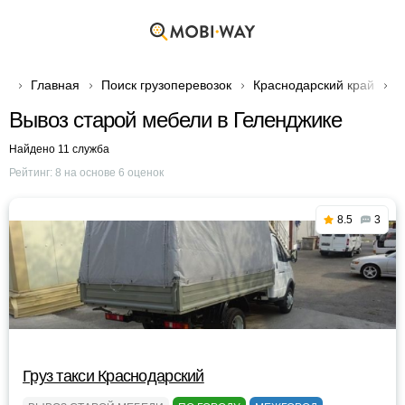
Главная
Поиск грузоперевозок
Краснодарский край
Г
Вывоз старой мебели в Геленджике
Найдено 11 служба
Рейтинг:
8
на основе
6
оценок
8.5
3
Груз такси Краснодарский