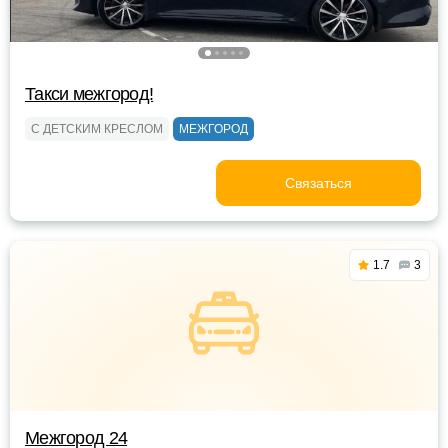
Такси межгород!
С ДЕТСКИМ КРЕСЛОМ
МЕЖГОРОД
Связаться
1.7
3
Межгород 24