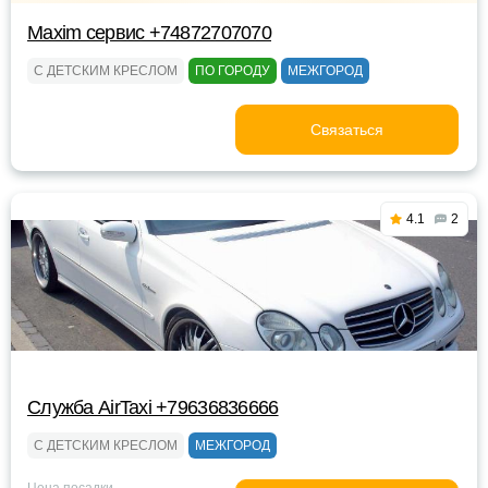
Maxim cервис +74872707070
С ДЕТСКИМ КРЕСЛОМ
ПО ГОРОДУ
МЕЖГОРОД
Связаться
4.1
2
Служба AirTaxi +79636836666
С ДЕТСКИМ КРЕСЛОМ
МЕЖГОРОД