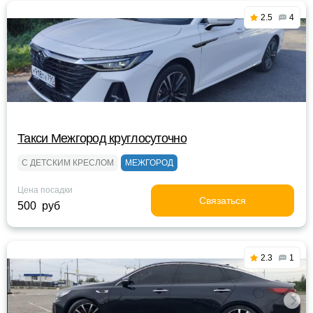
2.5
4
Такси Межгород круглосуточно
С ДЕТСКИМ КРЕСЛОМ
МЕЖГОРОД
Цена посадки
Связаться
500 руб
2.3
1