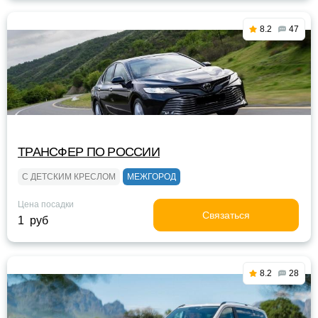
8.2
47
ТРАНСФЕР ПO POCCИИ
С ДЕТСКИМ КРЕСЛОМ
МЕЖГОРОД
Цена посадки
Связаться
1 руб
8.2
28