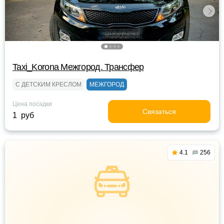
Taxi_Korona Межгород. Трансфер
С ДЕТСКИМ КРЕСЛОМ
МЕЖГОРОД
Цена посадки
Связаться
1 руб
4.1
256