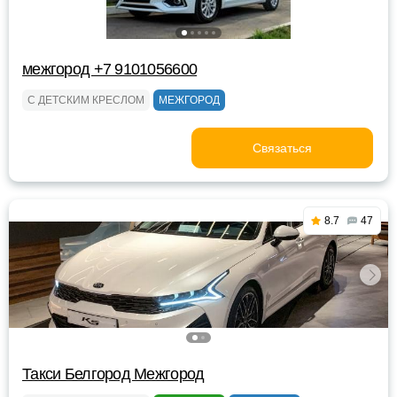
межгород +7 9101056600
С ДЕТСКИМ КРЕСЛОМ
МЕЖГОРОД
Связаться
8.7
47
Такси Белгород Межгород