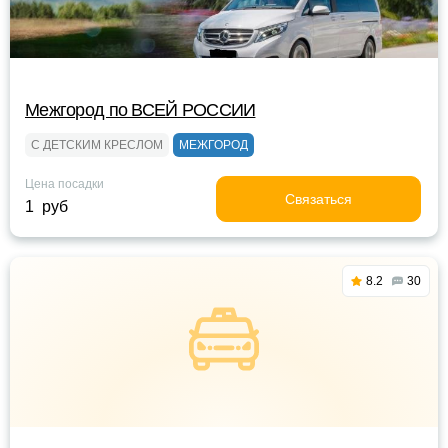
Межгород по ВСЕЙ РОСCИИ
С ДЕТСКИМ КРЕСЛОМ
МЕЖГОРОД
Цена посадки
Связаться
1 руб
8.2
30