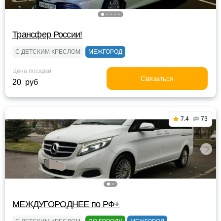
Трансфер России!
С ДЕТСКИМ КРЕСЛОМ
МЕЖГОРОД
Цена посадки
Связаться
20 руб
7.4
73
МЕЖДУГОРОДНЕЕ по РФ+