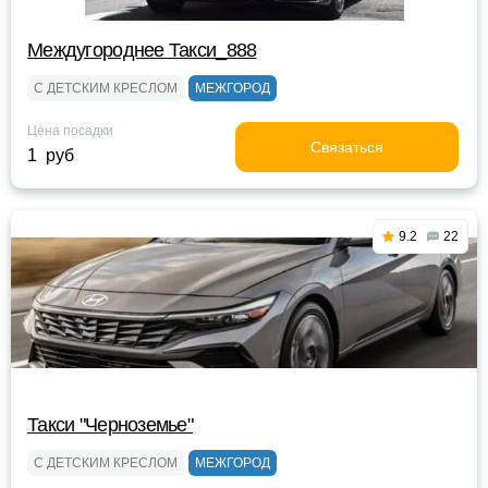
Междугороднее Такси_888
С ДЕТСКИМ КРЕСЛОМ
МЕЖГОРОД
Цена посадки
Связаться
1 руб
9.2
22
Такси "Черноземье"
С ДЕТСКИМ КРЕСЛОМ
МЕЖГОРОД