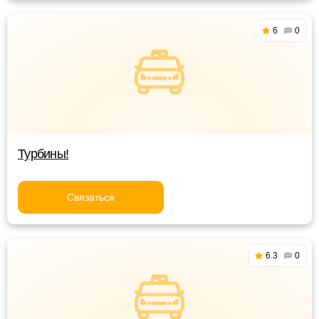
6
0
Турбины!
Связаться
6.3
0