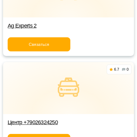
Ag Experts 2
Связаться
6.7
0
Центр +79026324250