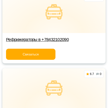
Рефрижераторы в +78432102090
Связаться
6.7
0