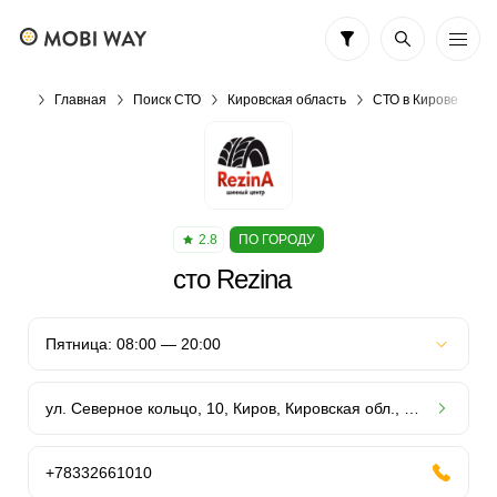
Главная
Поиск СТО
Кировская область
СТО в Кирове
с
2.8
ПО ГОРОДУ
сто Rezina
ул. Северное кольцо, 10, Киров, Кировская обл., Россия, 610006
+78332661010