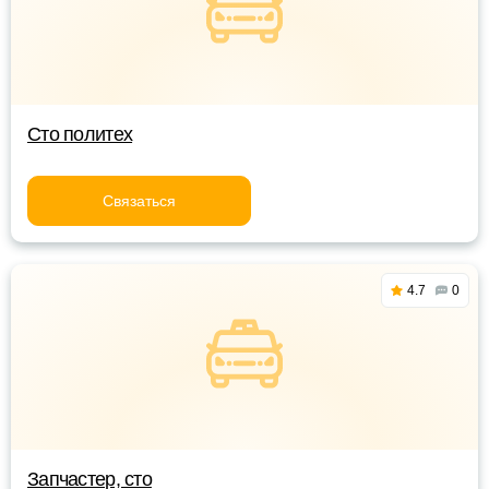
Сто политех
Связаться
4.7
0
Запчастер, сто