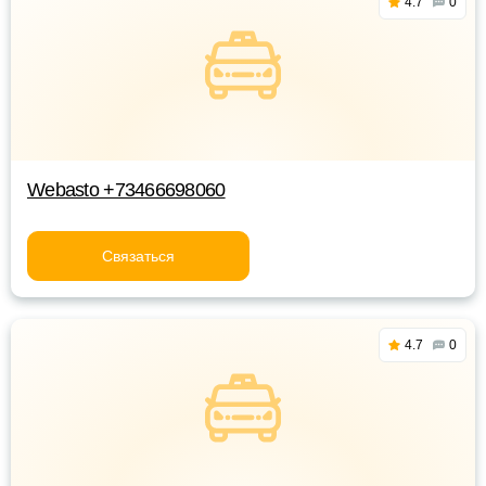
4.7
0
Webasto +73466698060
Связаться
4.7
0