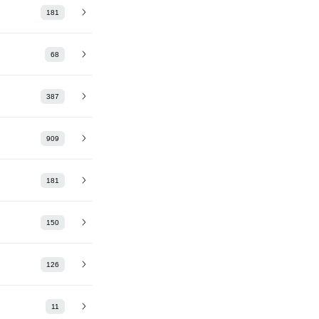
181
68
387
909
181
150
126
11