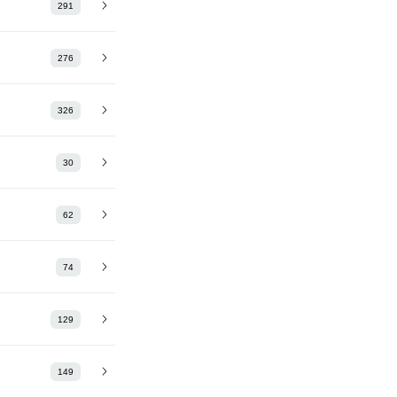
291
276
326
30
62
74
129
149