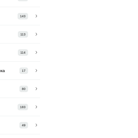
143
113
114
ика
17
80
183
49