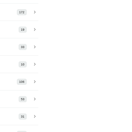
172
19
33
10
106
53
31