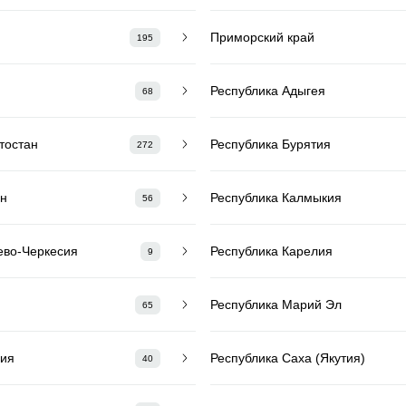
Приморский край
195
Республика Адыгея
68
тостан
Республика Бурятия
272
ан
Республика Калмыкия
56
ево-Черкесия
Республика Карелия
9
Республика Марий Эл
65
вия
Республика Саха (Якутия)
40