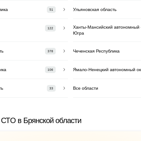
лика
Ульяновская область
51
Ханты-Мансийский автономный о
122
Югра
ть
Чеченская Республика
378
ика
Ямало-Ненецкий автономный ок
106
ть
Все области
33
СТО в Брянской области