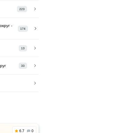
223
круг -
174
13
руг
33
6.7
0