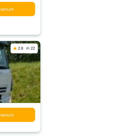
заться
2.6
22
заться