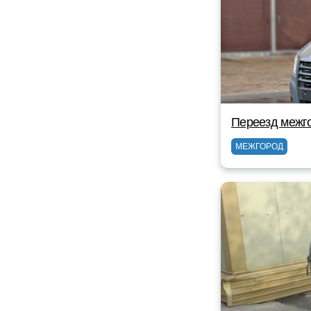
Переезд межг
МЕЖГОРОД