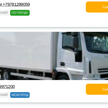
и +79781299059
Свя
ТЕНИЙ
ПО ГОРОДУ
9971200
Свя
ТЕНИЙ
МЕЖГОРОД