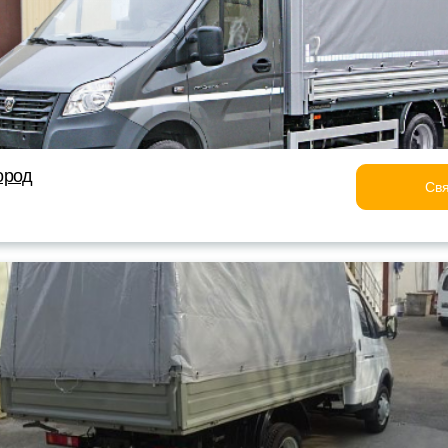
ород
Свя