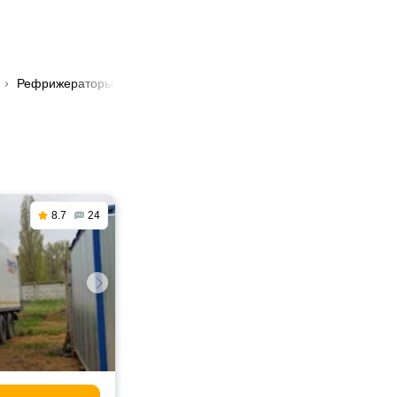
Рефрижераторы
🚛 Перевозка растений в Симферополе
8.7
24