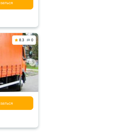
заться
8.3
0
заться