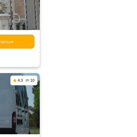
заться
4.3
10