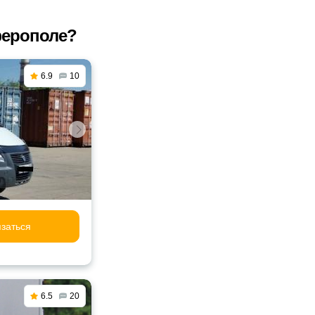
ферополе?
6.9
10
заться
6.5
20