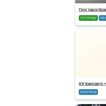
Груз такси Кр
ПО ГОРОДУ
МЕ
Югтрансавто 
МЕЖГОРОД