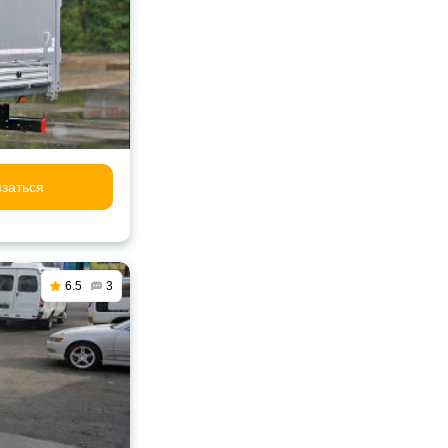
заться
6.5
3