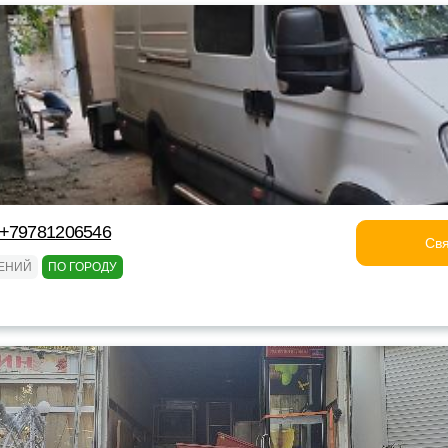
 +79781206546
Свя
ТЕНИЙ
ПО ГОРОДУ