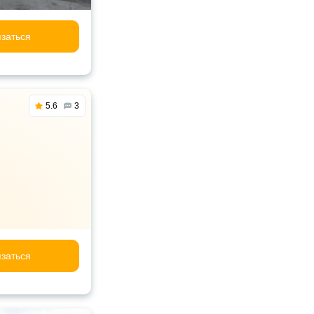
заться
5.6
3
заться