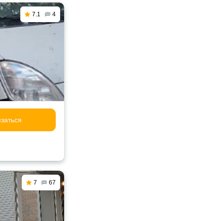
7.1
4
заться
7
67