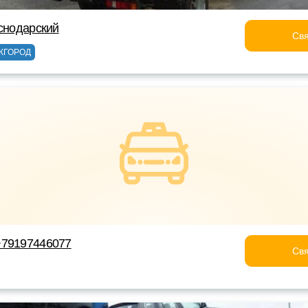
аснодарский
Свя
ЖГОРОД
+79197446077
Свя