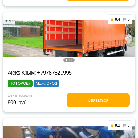
8.4
0
Aleks Крым: +79787829995
ПО ГОРОДУ
МЕЖГОРОД
Цена посадки
Связаться
800 руб
8.2
3