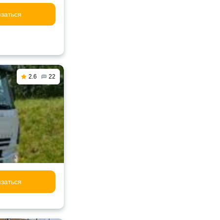
заться
2.6
22
заться