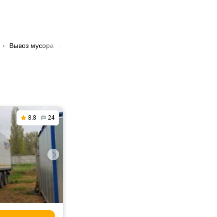
Вывоз мусора
🚛 Вывоза строительного мусора в Симфероп
8.8
24