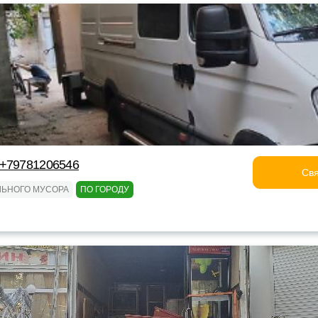
 +79781206546
Свя
ЛЬНОГО МУСОРА
ПО ГОРОДУ