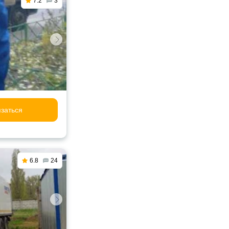
7.2
3
заться
6.8
24