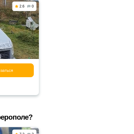
2.6
0
заться
ферополе?