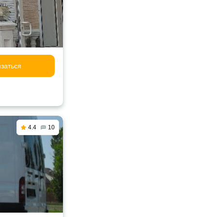
заться
4.4
10