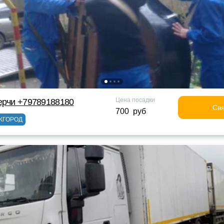
Цена посадки
ерчи +79789188180
Свя
700 руб
ЖГОРОД