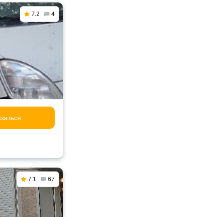
7.2
4
заться
7.1
67