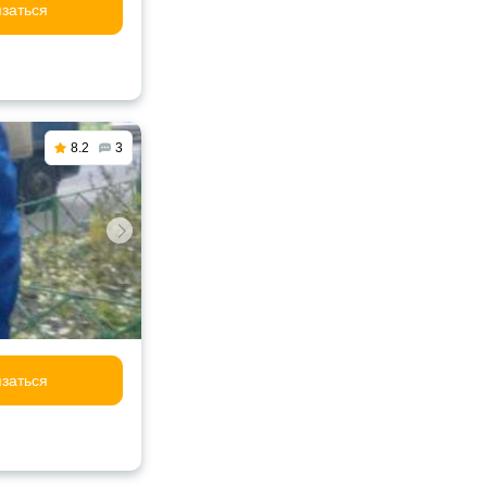
заться
8.2
3
заться