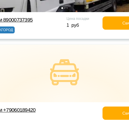
Цена посадки
и 89000737395
Свя
1 руб
ЖГОРОД
и +79060189420
Свя