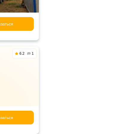
заться
6.2
1
заться