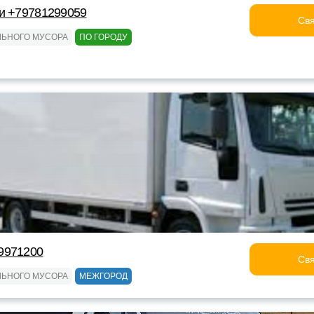
и +79781299059
Свя
ЛЬНОГО МУСОРА
ПО ГОРОДУ
9971200
Свя
ЛЬНОГО МУСОРА
МЕЖГОРОД