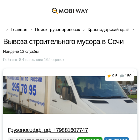
Главная
Поиск грузоперевозок
Краснодарский край
Г
Вывоза строительного мусора в Сочи
Найдено 12 службы
Рейтинг:
8.4
на основе
165
оценок
9.5
150
Грузонософф. рф +79881607747