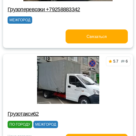
Грузоперевозки +79258883342
МЕЖГОРОД
Связаться
5.7
6
Грузотакси62
ПО ГОРОДУ
МЕЖГОРОД