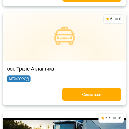
6
0
ооо Транс Атлантика
МЕЖГОРОД
Связаться
5.7
18