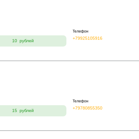
Телефон
+79925105916
10 рублей
Телефон
+79780855350
15 рублей