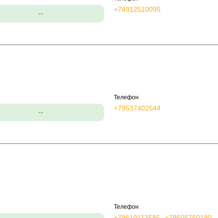
+74912510095
--
Телефон
+79537402544
--
Телефон
+79610113585
+79605750190