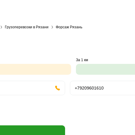
Грузоперевозки в Рязани
Форсаж Рязань
За 1 км
+79209601610