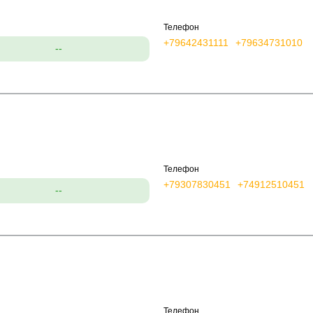
Телефон
+79642431111
+79634731010
--
Телефон
+79307830451
+74912510451
--
Телефон