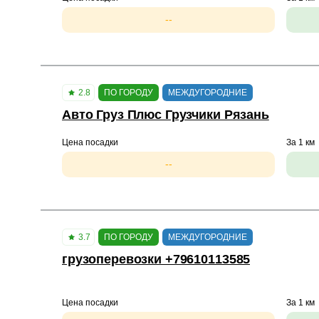
--
2.8
ПО ГОРОДУ
МЕЖДУГОРОДНИЕ
Авто Груз Плюс Грузчики Рязань
Цена посадки
За 1 км
--
3.7
ПО ГОРОДУ
МЕЖДУГОРОДНИЕ
грузоперевозки +79610113585
Цена посадки
За 1 км