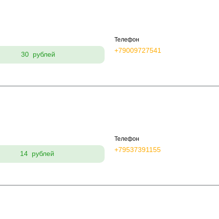
Телефон
+79009727541
30 рублей
Телефон
+79537391155
14 рублей