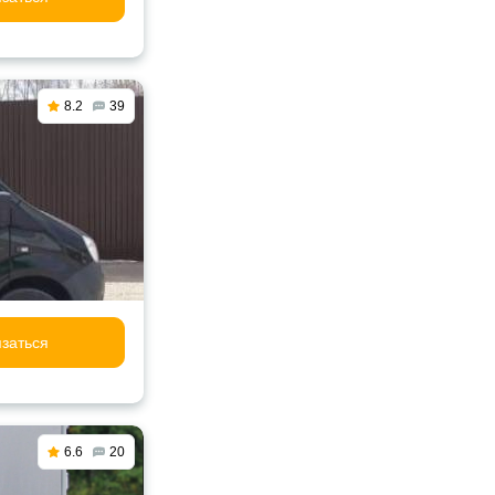
8.2
39
заться
6.6
20