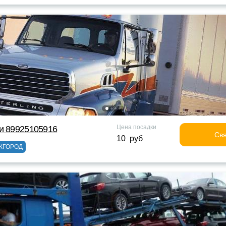
Цена посадки
и 89925105916
Свя
10 руб
ЖГОРОД