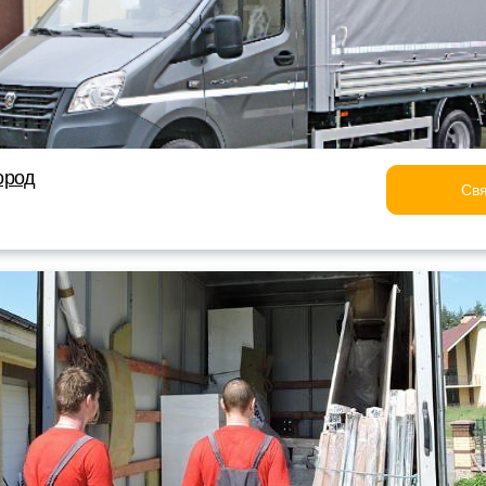
ород
Свя