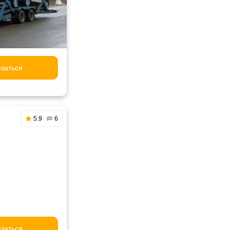
заться
5.9
6
заться