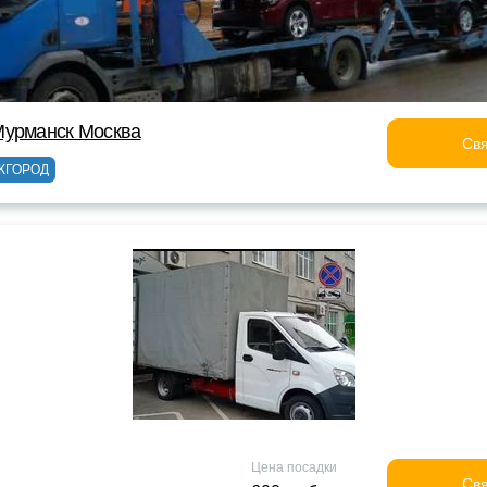
Мурманск Москва
Свя
ЖГОРОД
Цена посадки
Свя