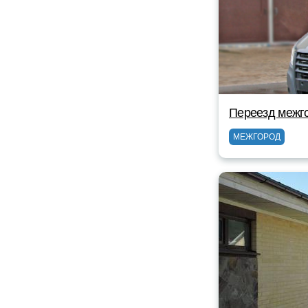
Переезд межг
МЕЖГОРОД