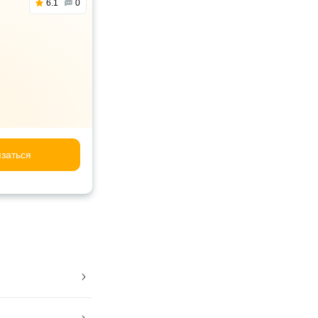
6.1
0
заться