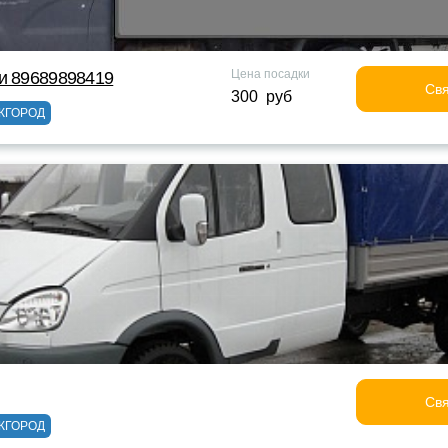
Цена посадки
и 89689898419
Свя
300 руб
ЖГОРОД
Свя
ЖГОРОД