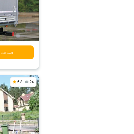
заться
6.8
24