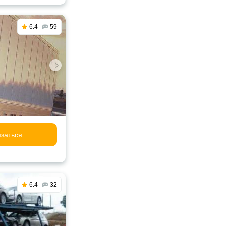
6.4
59
заться
6.4
32