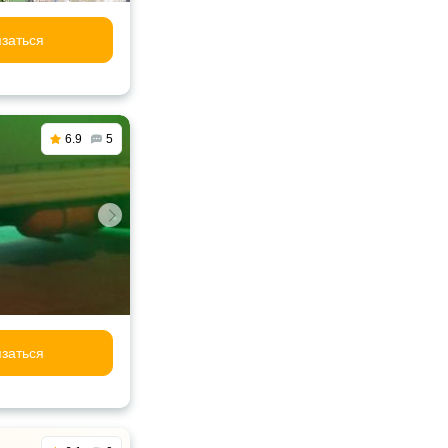
заться
6.9
5
заться