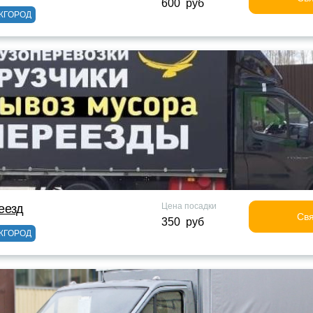
600 руб
ЖГОРОД
Цена посадки
еезд
Свя
350 руб
ЖГОРОД