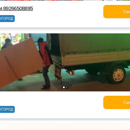
и 89266508895
Свя
ЖГОРОД
Свя
ЖГОРОД