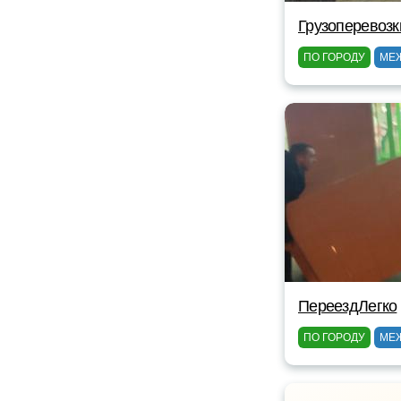
Грузоперевозк
ПО ГОРОДУ
МЕ
ПереездЛегко
ПО ГОРОДУ
МЕ