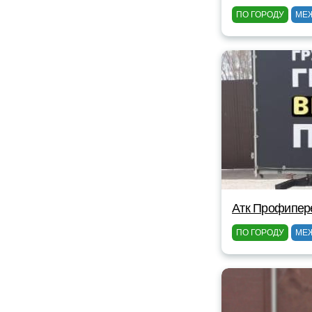
ПО ГОРОДУ
МЕ
Атк Профипер
ПО ГОРОДУ
МЕ