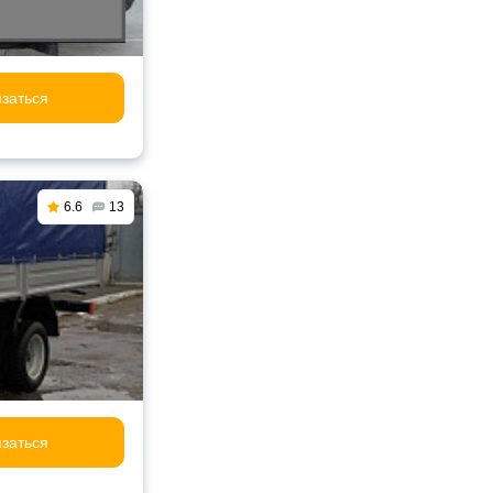
заться
6.6
13
заться