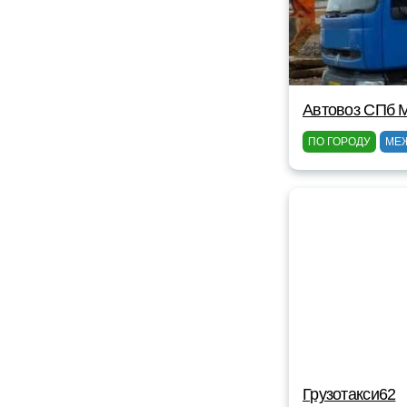
Автовоз СПб 
ПО ГОРОДУ
МЕ
Грузотакси62