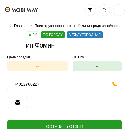
Главная
Поиск грузоперевозок
Калининградская область
Г
3.9
ПО ГОРОДУ
МЕЖДУГОРОДНИЕ
ип Фомин
Цена посадки
За 1 км
--
--
+74012760227
ОСТАВИТЬ ОТЗЫВ