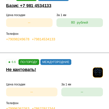
Базис +7 981 4534133
Цена посадки
За 1 км
--
80 рублей
Телефон
+79098249678
+79814534133
6.6
ПО ГОРОДУ
МЕЖДУГОРОДНИЕ
Не кантовать!
Цена посадки
За 1 км
--
--
Телефон
+79996362263
+78622912344