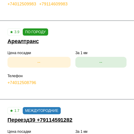
+74012509983
+79114609983
3.9
ПО ГОРОДУ
Ареалтранс
Цена посадки
За 1 км
--
--
Телефон
+74012508796
1.7
МЕЖДУГОРОДНИЕ
Переезд39 +79114591282
Цена посадки
За 1 км