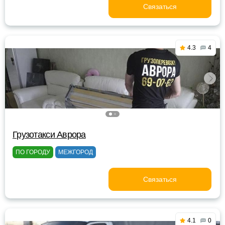
Связаться
4.3
4
Грузотакси Аврора
ПО ГОРОДУ
МЕЖГОРОД
Связаться
4.1
0