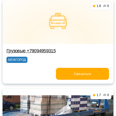
1.8
0
Грузовые +79094959315
МЕЖГОРОД
Связаться
1.7
0