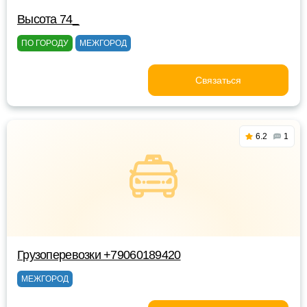
Высота 74_
ПО ГОРОДУ
МЕЖГОРОД
Связаться
6.2
1
Грузоперевозки +79060189420
МЕЖГОРОД