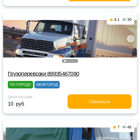
8.1
30
Грузоперевозки 89935467090
ПО ГОРОДУ
МЕЖГОРОД
Цена посадки
Связаться
10 руб
7
46