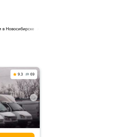
и в Новосибирске
🚛 Перевозка тяжеловесных грузов в Новосиби
9.3
69