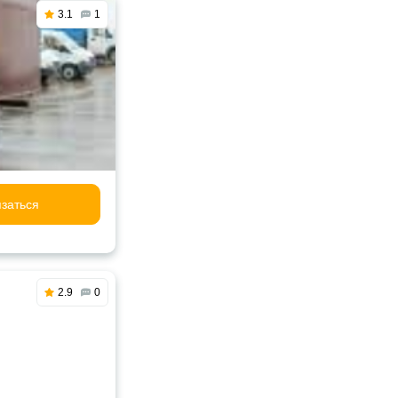
3.1
1
заться
2.9
0