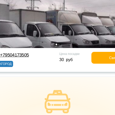
Цена посадки
 +79504173505
Свя
30 руб
ЖГОРОД