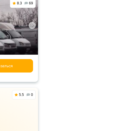
8.3
69
заться
5.5
0