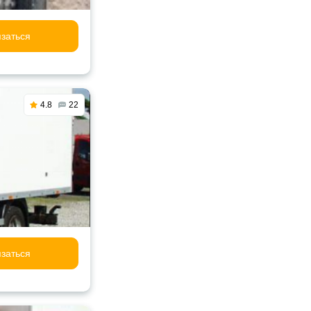
заться
4.8
22
заться