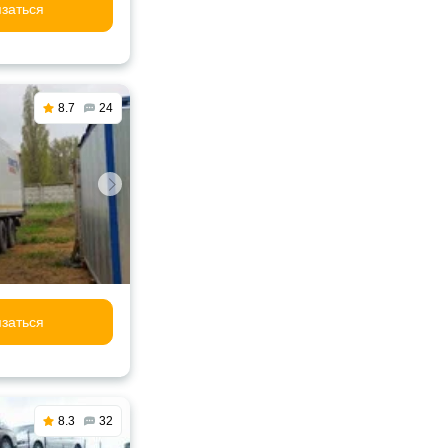
заться
8.7
24
заться
8.3
32