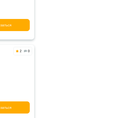
заться
2
0
заться