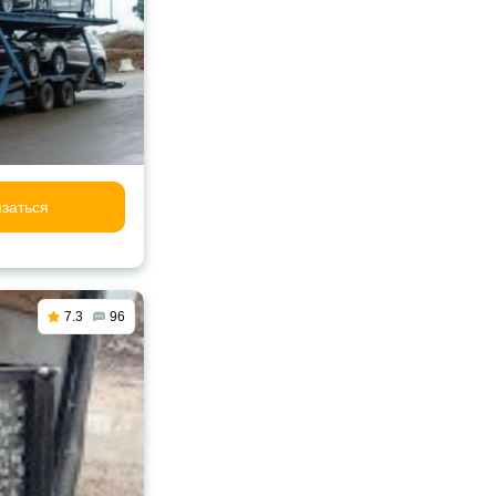
заться
7.3
96