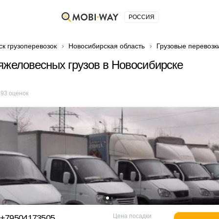
РОССИЯ
ск грузоперевозок
Новосибирская область
Грузовые перевозк
яжеловесных грузов в Новосибирске
е
93
оценок
Цена посадки
 +79504173505