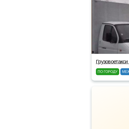
Грузовоетакси
ПО ГОРОДУ
МЕ