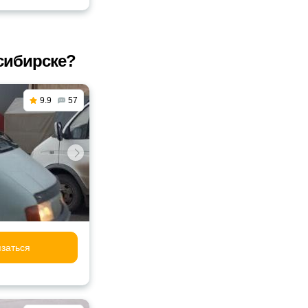
сибирске?
9.9
57
заться