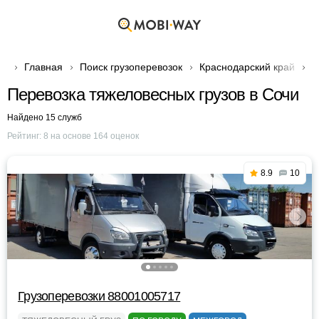
Главная
Поиск грузоперевозок
Краснодарский край
Г
Перевозка тяжеловесных грузов в Сочи
Найдено 15 служб
Рейтинг:
8
на основе
164
оценок
8.9
10
Грузоперевозки 88001005717