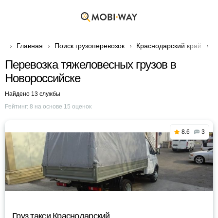
Главная
Поиск грузоперевозок
Краснодарский край
Г
Перевозка тяжеловесных грузов в
Новороссийске
Найдено 13 службы
Рейтинг:
8
на основе
15
оценок
8.6
3
Груз такси Краснодарский