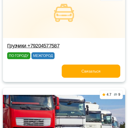
Грузчики +79204577587
ПО ГОРОДУ
МЕЖГОРОД
Связаться
4.7
9