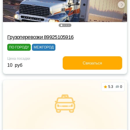
Грузоперевозки 89925105916
ПО ГОРОДУ
МЕЖГОРОД
Цена посадки
Связаться
10 руб
5.3
0