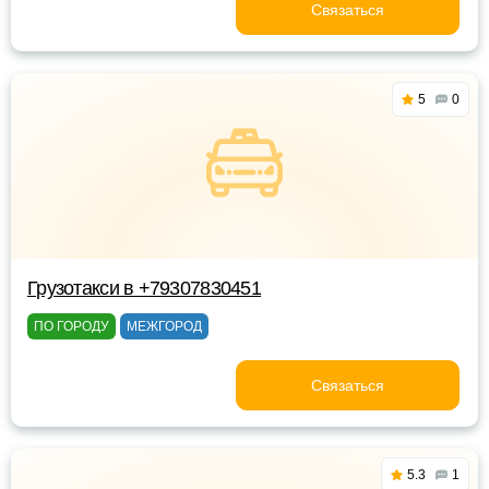
Связаться
5
0
Грузотакси в +79307830451
ПО ГОРОДУ
МЕЖГОРОД
Связаться
5.3
1