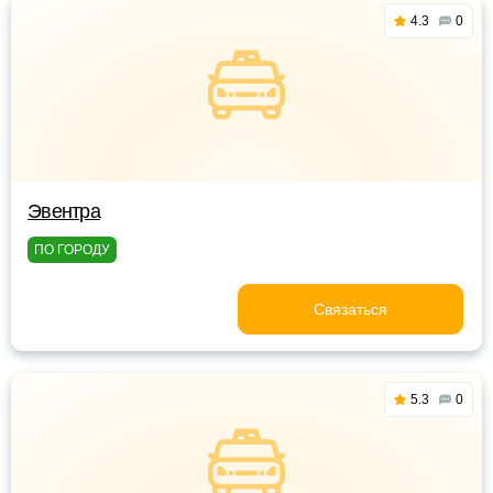
4.3
0
Эвентра
ПО ГОРОДУ
Связаться
5.3
0