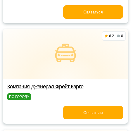
Связаться
6.2
0
Компания Дженерал Фрейт Карго
ПО ГОРОДУ
Связаться