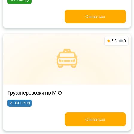
ПО ГОРОДУ
Связаться
5.3
0
Грузоперевозки по М О
МЕЖГОРОД
Связаться