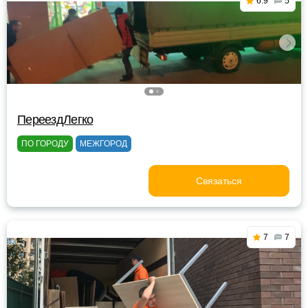
6.9
5
ПереездЛегко
ПО ГОРОДУ
МЕЖГОРОД
Связаться
7
7