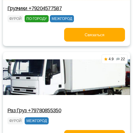
Грузчики +79204577587
ФУРОЙ
ПО ГОРОДУ
МЕЖГОРОД
Связаться
4.9
22
Раз Груз +79780855350
ФУРОЙ
МЕЖГОРОД