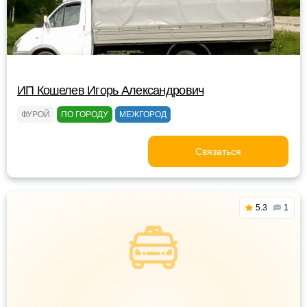
ИП Кошелев Игорь Александрович
ФУРОЙ
ПО ГОРОДУ
МЕЖГОРОД
Связаться
5.3
1