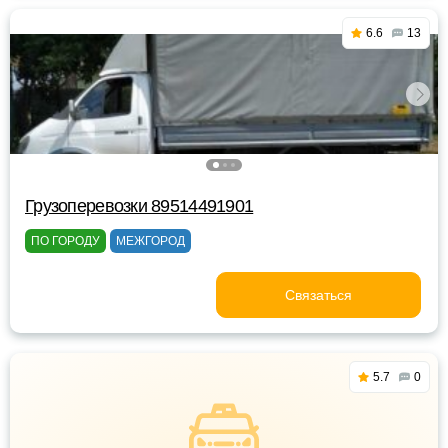
6.6
13
Грузоперевозки 89514491901
ПО ГОРОДУ
МЕЖГОРОД
Связаться
5.7
0