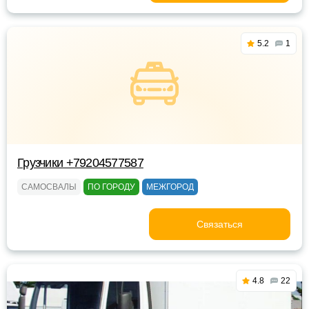
5.2
1
Грузчики +79204577587
САМОСВАЛЫ
ПО ГОРОДУ
МЕЖГОРОД
Связаться
4.8
22