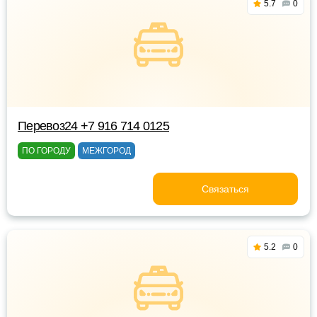
5.7
0
Перевоз24 +7 916 714 0125
ПО ГОРОДУ
МЕЖГОРОД
Связаться
5.2
0