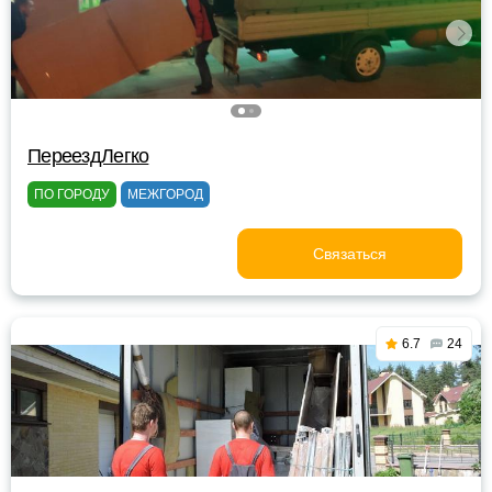
ПереездЛегко
ПО ГОРОДУ
МЕЖГОРОД
Связаться
6.7
24