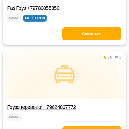
Раз Груз +79780855350
КАМАЗ
МЕЖГОРОД
Связаться
3.8
1
Грузоперевозки +79624867772
КАМАЗ