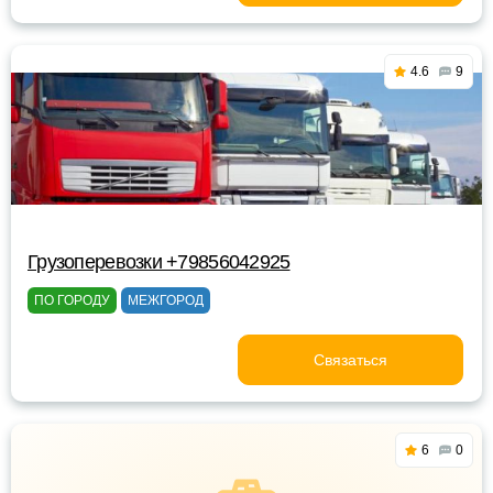
4.6
9
Грузоперевозки +79856042925
ПО ГОРОДУ
МЕЖГОРОД
Связаться
6
0