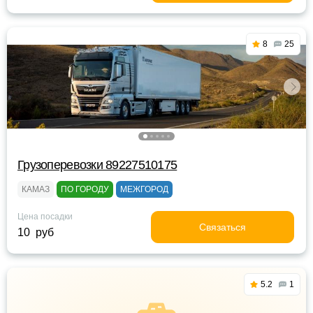
8
25
Грузоперевозки 89227510175
КАМАЗ
ПО ГОРОДУ
МЕЖГОРОД
Цена посадки
Связаться
10 руб
5.2
1