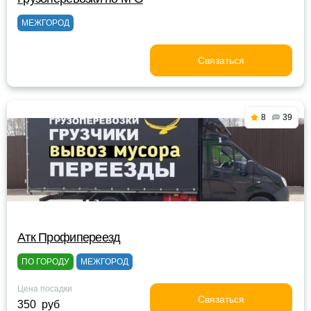
МЕЖГОРОД
Связаться
8
39
Атк Профипереезд
ПО ГОРОДУ
МЕЖГОРОД
Цена посадки
Связаться
350 руб