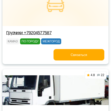
Грузчики +79204577587
КАМАЗ
ПО ГОРОДУ
МЕЖГОРОД
Связаться
4.8
22