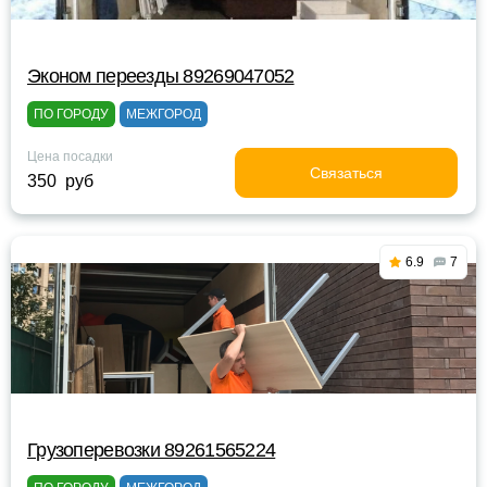
Эконом переезды 89269047052
ПО ГОРОДУ
МЕЖГОРОД
Цена посадки
Связаться
350 руб
6.9
7
Грузоперевозки 89261565224