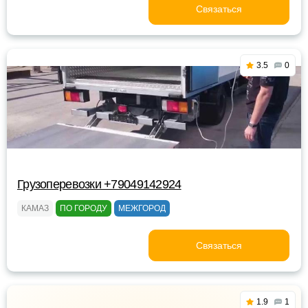
Связаться
3.5
0
Грузоперевозки +79049142924
КАМАЗ
ПО ГОРОДУ
МЕЖГОРОД
Связаться
1.9
1