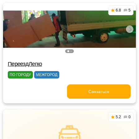
6.8
5
ПереездЛегко
ПО ГОРОДУ
МЕЖГОРОД
Связаться
5.2
0