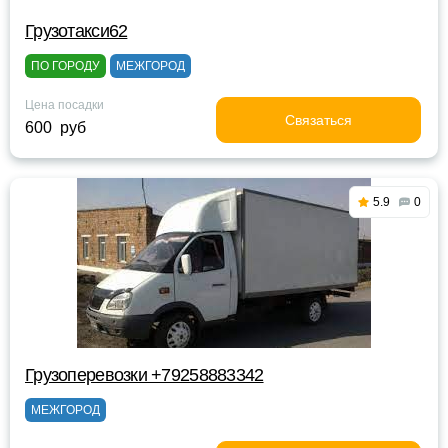
Грузотакси62
ПО ГОРОДУ
МЕЖГОРОД
Цена посадки
Связаться
600 руб
5.9
0
Грузоперевозки +79258883342
МЕЖГОРОД