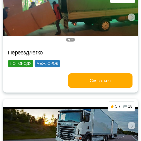
ПереездЛегко
ПО ГОРОДУ
МЕЖГОРОД
Связаться
5.7
18