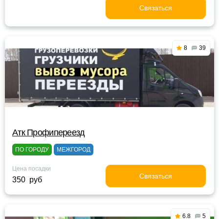
Связаться
8
39
Атк Профипереезд
ПО ГОРОДУ
МЕЖГОРОД
Цена посадки
Связаться
350 руб
6.8
5