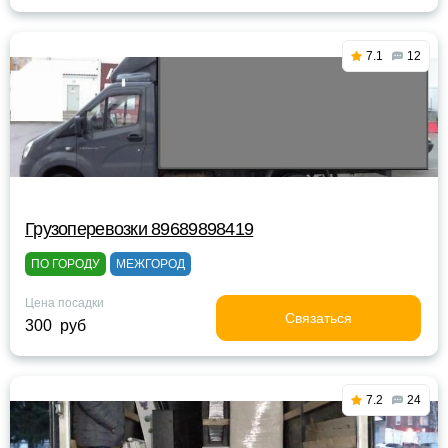
7.1
12
Грузоперевозки 89689898419
ПО ГОРОДУ
МЕЖГОРОД
Цена посадки
Связаться
300 руб
7.2
24