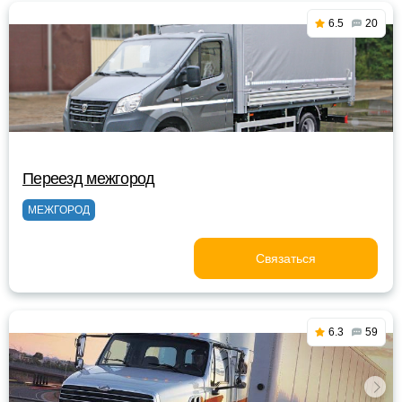
6.5
20
Переезд межгород
МЕЖГОРОД
Связаться
6.3
59