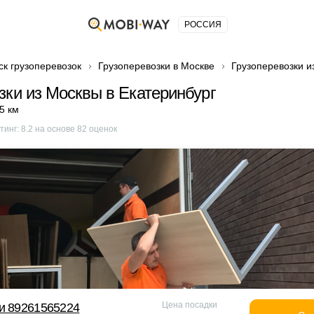
РОССИЯ
ск грузоперевозок
Грузоперевозки в Москве
Грузоперевозки и
зки из Москвы в Екатеринбург
5 км
тинг:
8.2
на основе
82
оценок
Цена посадки
и 89261565224