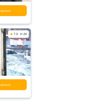
заться
7.3
24
заться