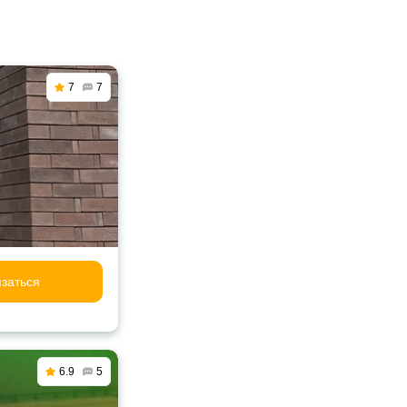
7
7
заться
6.9
5