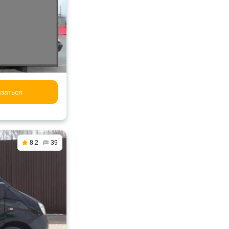
заться
8.2
39