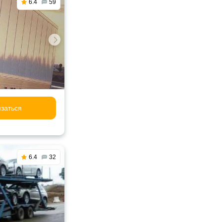
6.4
59
заться
6.4
32