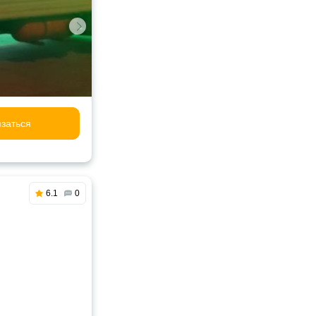
заться
6.1
0