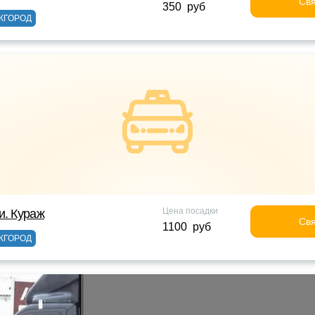
Свя
350 руб
ЖГОРОД
Цена посадки
и. Кураж
Свя
1100 руб
ЖГОРОД