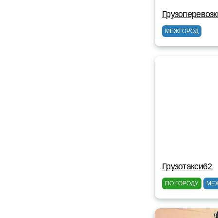
Грузоперевозк
МЕЖГОРОД
Грузотакси62
ПО ГОРОДУ
МЕ