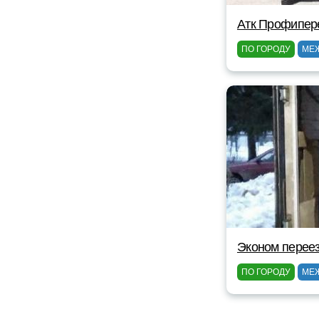
Атк Профипер
ПО ГОРОДУ
МЕ
Эконом перее
ПО ГОРОДУ
МЕ