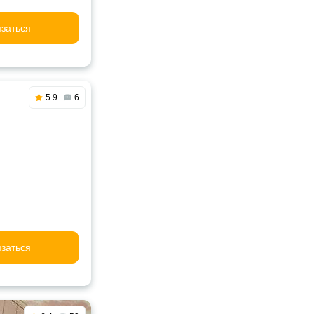
заться
5.9
6
заться