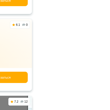
заться
6.1
0
заться
7.2
12