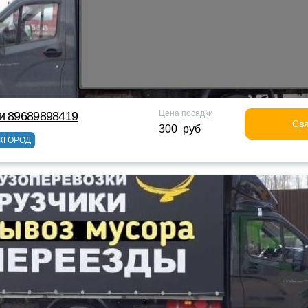
Цена посадки
и 89689898419
Свя
300 руб
ЖГОРОД