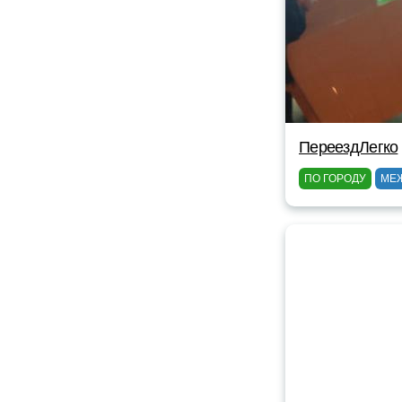
ПереездЛегко
ПО ГОРОДУ
МЕ