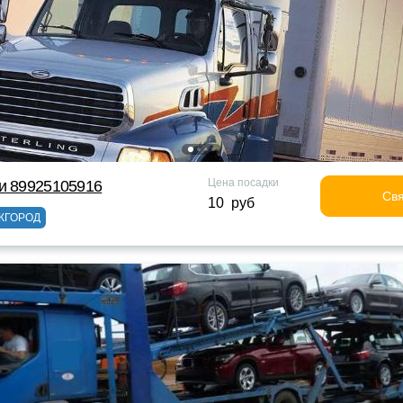
Цена посадки
и 89925105916
Свя
10 руб
ЖГОРОД