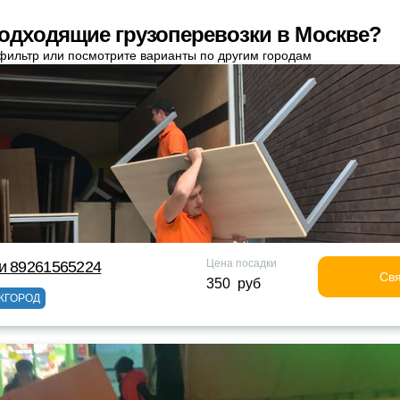
одходящие грузоперевозки в Москве?
фильтр или посмотрите варианты по другим городам
Цена посадки
и 89261565224
Свя
350 руб
ЖГОРОД