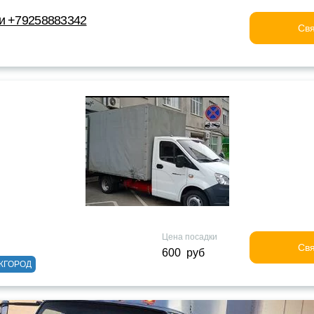
и +79258883342
Свя
Цена посадки
Свя
600 руб
ЖГОРОД