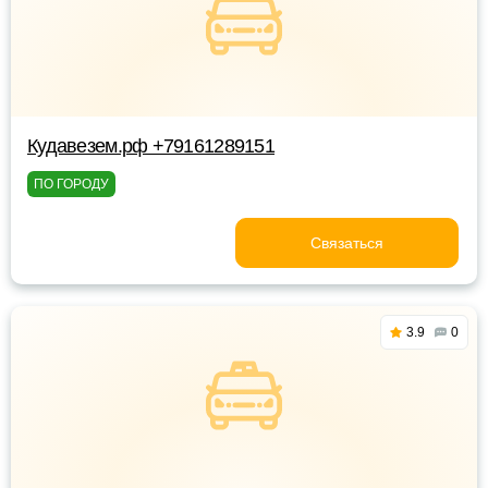
Кудавезем.рф +79161289151
ПО ГОРОДУ
Связаться
3.9
0