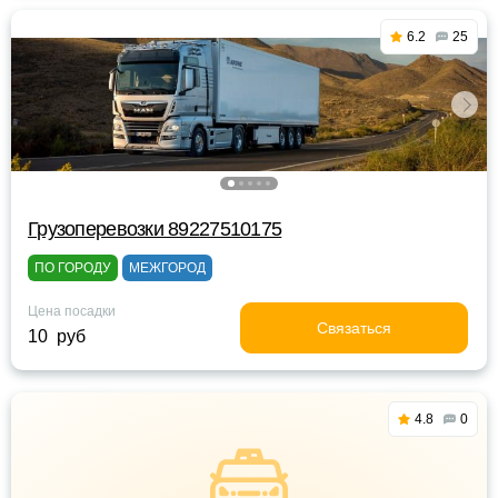
6.2
25
Грузоперевозки 89227510175
ПО ГОРОДУ
МЕЖГОРОД
Цена посадки
Связаться
10 руб
4.8
0