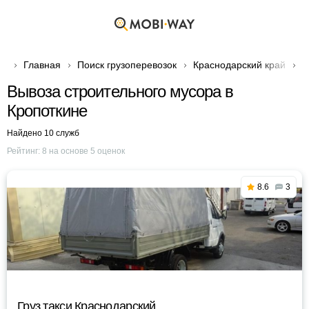
Главная
Поиск грузоперевозок
Краснодарский край
Г
Вывоза строительного мусора в
Кропоткине
Найдено 10 служб
Рейтинг:
8
на основе
5
оценок
8.6
3
Груз такси Краснодарский