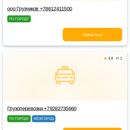
ооо Грузчиков +78612411500
ПО ГОРОДУ
Связаться
3.8
1
Грузоперевозки +79282735660
ПО ГОРОДУ
МЕЖГОРОД