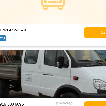
 +79197594674
Свя
РОД
Цена посадки
929 838 9895