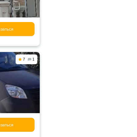
заться
7
1
заться