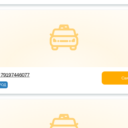
+79197446077
Свя
РОД