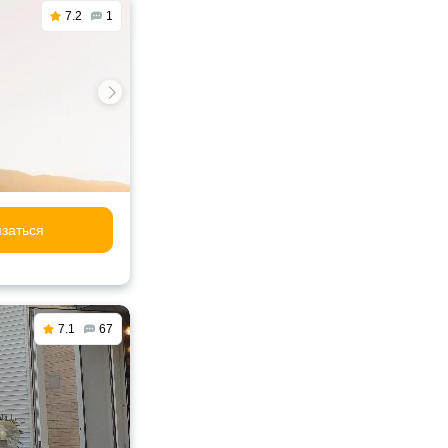
7.2
1
заться
7.1
67