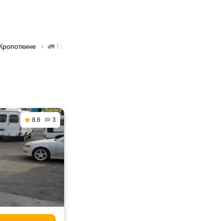
 Кропоткине
🚛 Грузоперевозки Газель в Кропоткине
8.6
3