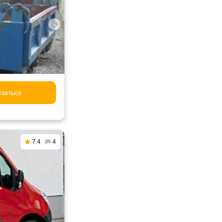
заться
7.4
4