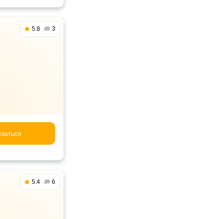
5.8
3
заться
5.4
6