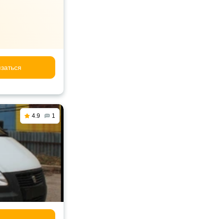
заться
4.9
1