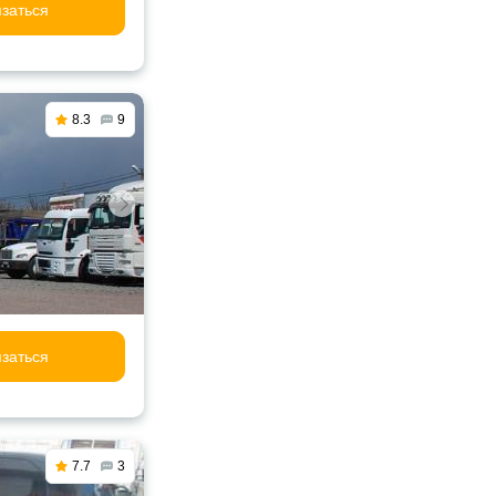
заться
8.3
9
заться
7.7
3