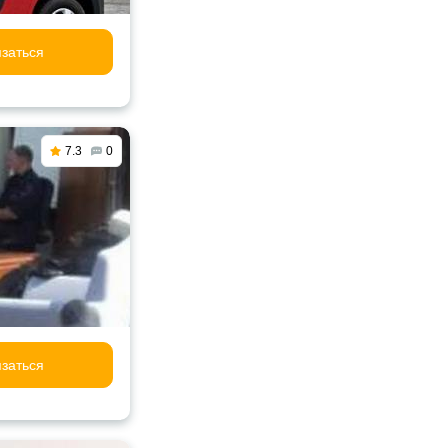
заться
7.3
0
заться