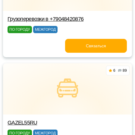
Грузоперевозки в +79048420876
ПО ГОРОДУ
МЕЖГОРОД
Связаться
6
89
GAZEL55RU
ПО ГОРОДУ
МЕЖГОРОД