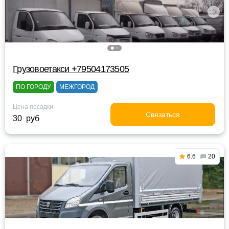
Грузовоетакси +79504173505
ПО ГОРОДУ
МЕЖГОРОД
Цена посадки
Связаться
30 руб
6.6
20