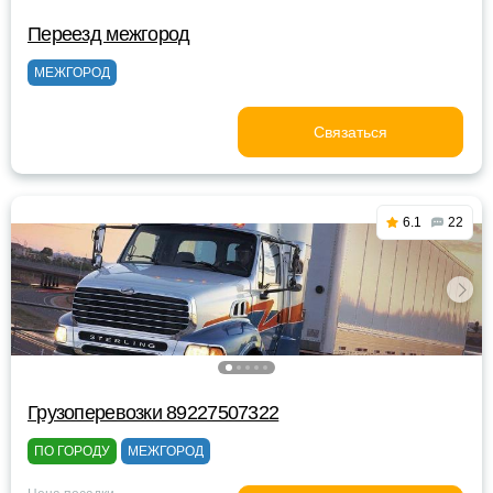
Переезд межгород
МЕЖГОРОД
Связаться
6.1
22
Грузоперевозки 89227507322
ПО ГОРОДУ
МЕЖГОРОД