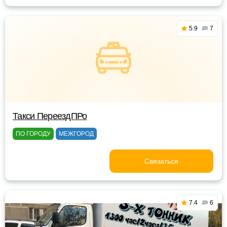
5.9
7
Такси ПереездПРо
ПО ГОРОДУ
МЕЖГОРОД
Связаться
7.4
6