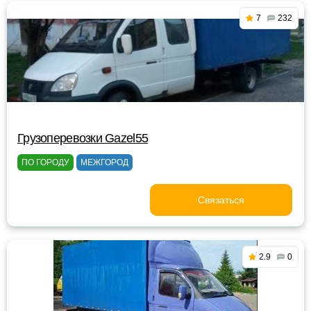
7
232
Грузоперевозки Gazel55
ПО ГОРОДУ
МЕЖГОРОД
Связаться
2.9
0