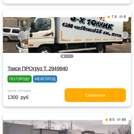
7.4
6
Такси ПРОгруз Т. 2949940
ПО ГОРОДУ
МЕЖГОРОД
Цена посадки
Связаться
1300 руб
8.5
69