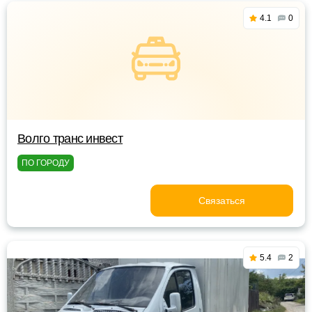
4.1
0
Волго транс инвест
ПО ГОРОДУ
Связаться
5.4
2