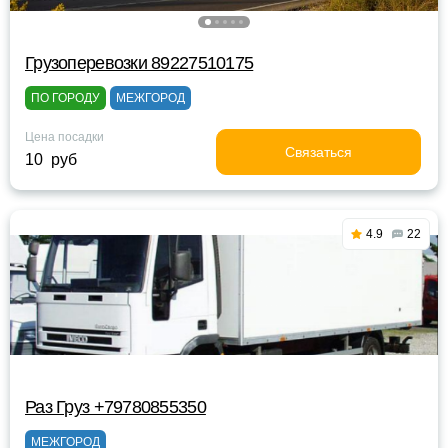
Грузоперевозки 89227510175
ПО ГОРОДУ
МЕЖГОРОД
Цена посадки
Связаться
10 руб
4.9
22
Раз Груз +79780855350
МЕЖГОРОД