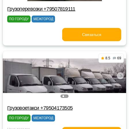
Грузоперевозки +79507819111
ПО ГОРОДУ
МЕЖГОРОД
Связаться
8.5
69
Грузовоетакси +79504173505
ПО ГОРОДУ
МЕЖГОРОД