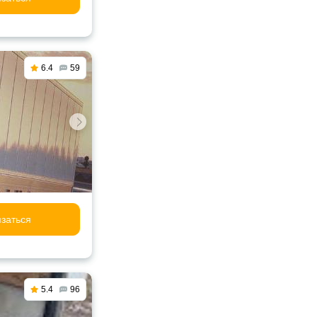
6.4
59
заться
5.4
96