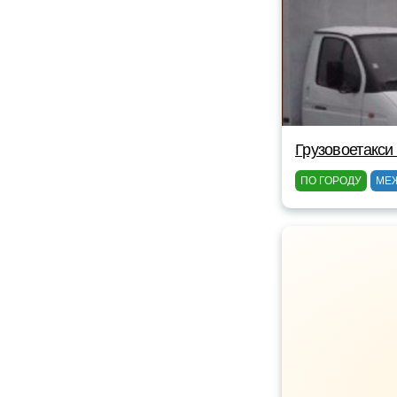
Грузовоетакси
ПО ГОРОДУ
МЕ