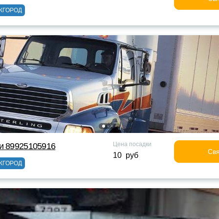
ЖГОРОД
Цена посадки
и 89925105916
Свя
10 руб
ЖГОРОД