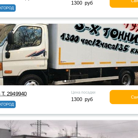
Свя
1300 руб
ЖГОРОД
Цена посадки
 Т. 2949940
Свя
1300 руб
ЖГОРОД