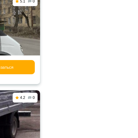
5.1
0
заться
4.2
0