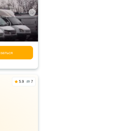
заться
5.9
7