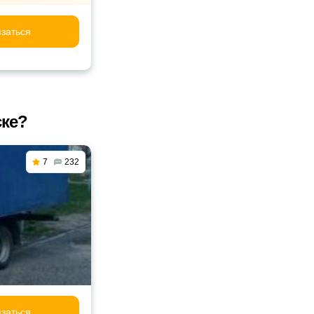
заться
ске?
7
232
заться