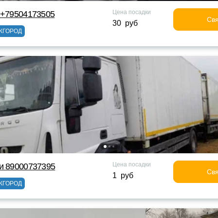
Цена посадки
 +79504173505
Свя
30 руб
ЖГОРОД
Цена посадки
и 89000737395
Свя
1 руб
ЖГОРОД