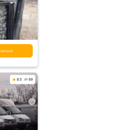
заться
8.5
69