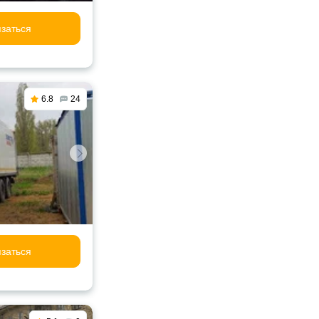
заться
6.8
24
заться