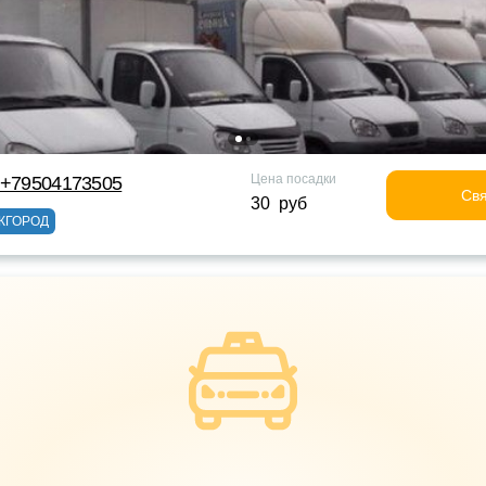
Цена посадки
 +79504173505
Свя
30 руб
ЖГОРОД