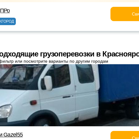
дПРо
Свя
ЖГОРОД
одходящие грузоперевозки в Краснояр
фильтр или посмотрите варианты по другим городам
и Gazel55
Свя