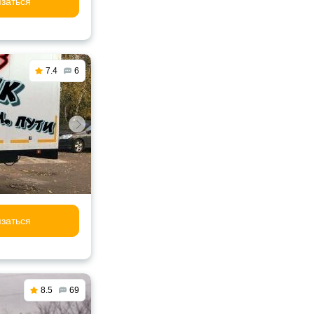
заться
7.4
6
заться
8.5
69