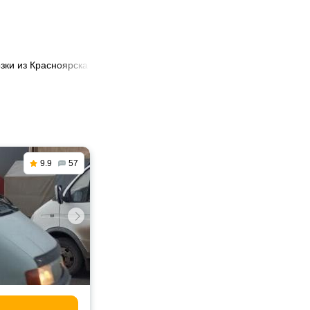
зки из Красноярска в Великий Новгород
9.9
57