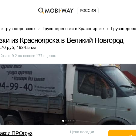
РОССИЯ
ск грузоперевозок
Грузоперевозки в Красноярске
Грузоперево
зки из Красноярска в Великий Новгород
170 руб
,
4624.5 км
ейтинг:
9.2
на основе
177
оценок
Цена посадки
такси ПРОгруз