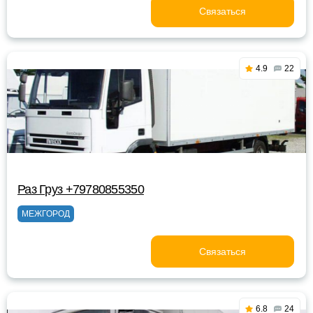
Связаться
4.9
22
Раз Груз +79780855350
МЕЖГОРОД
Связаться
6.8
24