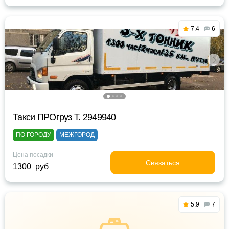
7.4
6
Такси ПРОгруз Т. 2949940
ПО ГОРОДУ
МЕЖГОРОД
Цена посадки
Связаться
1300 руб
5.9
7