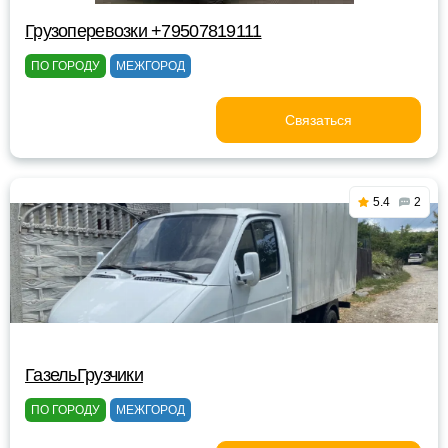
Грузоперевозки +79507819111
ПО ГОРОДУ
МЕЖГОРОД
Связаться
5.4
2
ГазельГрузчики
ПО ГОРОДУ
МЕЖГОРОД