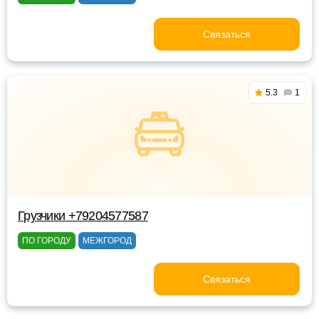
Связаться
5.3
1
Грузчики +79204577587
ПО ГОРОДУ
МЕЖГОРОД
Связаться