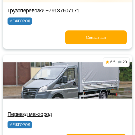
Грузоперевозки +79137607171
МЕЖГОРОД
Связаться
6.5
20
Переезд межгород
МЕЖГОРОД