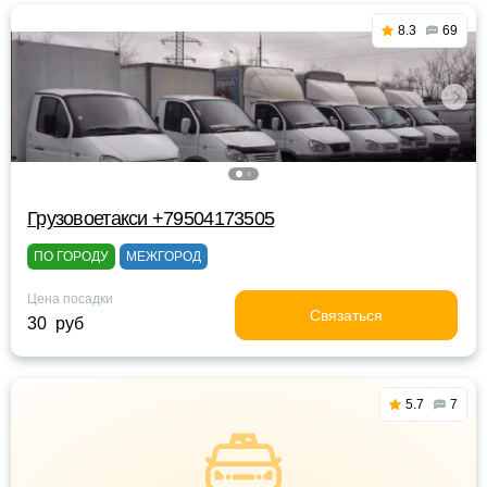
8.3
69
Грузовоетакси +79504173505
ПО ГОРОДУ
МЕЖГОРОД
Цена посадки
Связаться
30 руб
5.7
7