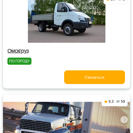
Омскгруз
ПО ГОРОДУ
Связаться
6.3
59