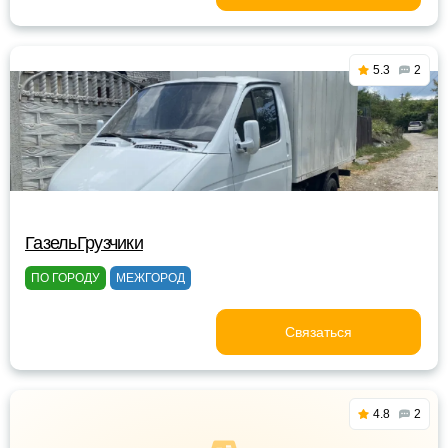
5.3
2
ГазельГрузчики
ПО ГОРОДУ
МЕЖГОРОД
Связаться
4.8
2